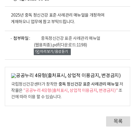
2025년 중독 정신건강 표준 사례관리 매뉴얼을 개정하여
게재하오니 업무에 참고 부탁드립니다.
파
첨부파일 :
중독정신건강 표준 사례관리 매뉴얼
일
(웹용최종).pdf
(다운로드:1198)
뷰
미리보기/음성듣기
어
로
중독 정신건강 표준 사례관리 매뉴얼
국립정신건강센터가 창작한
저
작물은
"공공누리 4유형(출처표시, 상업적 이용금지, 변경금지)"
조
건에 따라 이용 할 수 있습니다.
목록