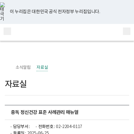
너
유
페
인
블
홈
비
튜
이
스
로
767px
브
스
타
그
이 누리집은 대한민국 공식 전자정부 누리집입니다.
이
북
그
하
램
보
전
통
건
체
합
복
메
검
지
부
뉴
색
국
립
정
신
소식알림
자료실
건
강
센
자료실
터
정
신
건
강
사
업
중독 정신건강 표준 사례관리 매뉴얼
부
로
고
담당부서 :
전화번호 :
02-2204-0117
등록일 :
2025-06-25