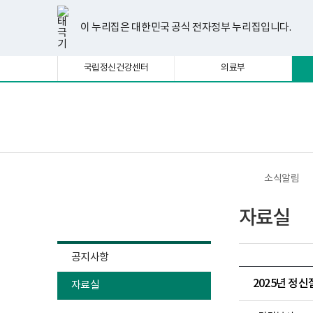
너
한
파
pdf
플
유
페
인
블
선
홈
비
글
워
뷰
래
튜
이
스
로
택
1180px
뷰
포
어
시
브
스
타
그
이 누리집은 대한민국 공식 전자정부 누리집입니다.
됨
이
어
인
프
뷰
북
그
상
프
트
로
어
램
로
뷰
그
프
국립정신건강센터
의료부
그
어
램
로
램
프
다
그
다
로
운
램
운
그
로
다
로
램
드
운
보
전
드
다
로
건
체
운
드
복
메
로
지
뉴
드
부
국
소식알림
립
정
소식알림
신
자료실
건
강
센
터
공지사항
정
신
2025년 정
자료실
건
강
사