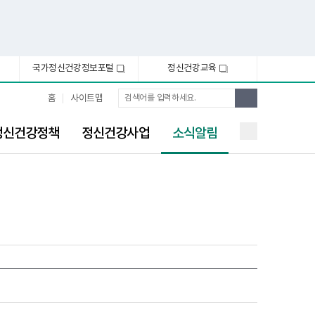
국가정신건강정보포털
정신건강교육
새
새
창
창
통
검
홈
사이트맵
합
색
검
선
색
정신건강정책
정신건강사업
소식알림
택
됨