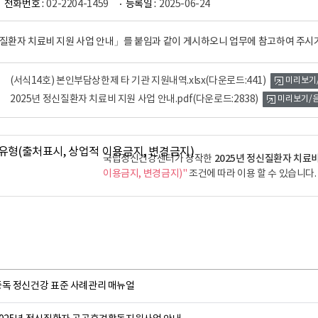
전화번호 :
02-2204-1459
등록일 :
2025-06-24
신질환자 치료비 지원 사업 안내」를 붙임과 같이 게시하오니 업무에 참고하여 주시
(서식14호) 본인부담상한제 타 기관 지원내역.xlsx
(다운로드:441)
미리보기
2025년 정신질환자 치료비 지원 사업 안내.pdf
(다운로드:2838)
미리보기/
2025년 정신질환자 치료비
국립정신건강센터가 창작한
이용금지, 변경금지)"
조건에 따라 이용 할 수 있습니다.
중독 정신건강 표준 사례관리 매뉴얼