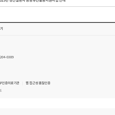
2025년 정신질환자 공공후견활동지원사업 안내
가기
2204-0389
부인증의료기관
웹 접근성 품질인증
d.