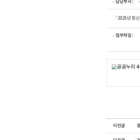
담당부서 :
업
부
로
고
「2025년 정
파
파
첨부파일 :
일
일
뷰
뷰
어
어
로
로
이전글