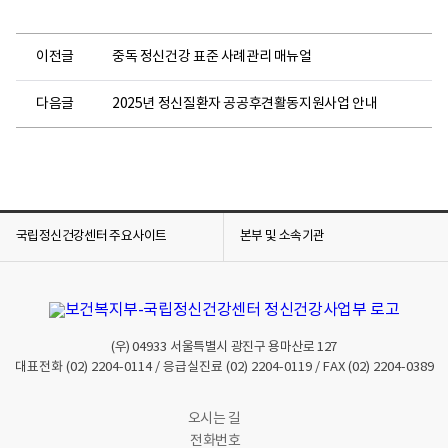
이전글
중독 정신건강 표준 사례관리 매뉴얼
다음글
2025년 정신질환자 공공후견활동지원사업 안내
국립정신건강센터 주요사이트
본부 및 소속기관
(우)
04933
서울특별시 광진구 용마산로 127
대표전화
(02) 2204-0114
/ 응급실진료
(02) 2204-0119
/ FAX
(02) 2204-0389
오시는 길
전화번호