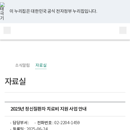
너
유
페
인
블
홈
비
튜
이
스
로
767px
브
스
타
그
이 누리집은 대한민국 공식 전자정부 누리집입니다.
이
북
그
하
램
보
전
통
건
체
합
복
메
검
지
부
뉴
색
국
립
정
신
소식알림
자료실
건
강
센
자료실
터
정
신
건
강
사
업
2025년 정신질환자 치료비 지원 사업 안내
부
로
고
담당부서 :
전화번호 :
02-2204-1459
등록일 :
2025-06-24