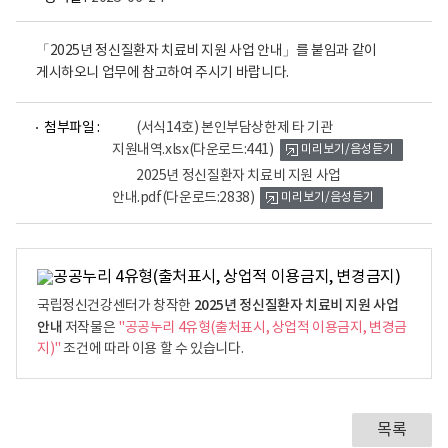
「2025년 정신질환자 치료비 지원 사업 안내」를 붙임과 같이
게시하오니 업무에 참고하여 주시기 바랍니다.
파
파
첨부파일 :
(서식14호) 본인부담상한제 타 기관
일
일
지원내역.xlsx
(다운로드:441)
미리보기/음성듣기
뷰
뷰
어
어
2025년 정신질환자 치료비 지원 사업
로
로
안내.pdf
(다운로드:2838)
미리보기/음성듣기
2025년 정신질환자 치료비 지원 사업
국립정신건강센터가 창작한
안내
저작물은
"공공누리 4유형(출처표시, 상업적 이용금지, 변경금
지)"
조건에 따라 이용 할 수 있습니다.
목록