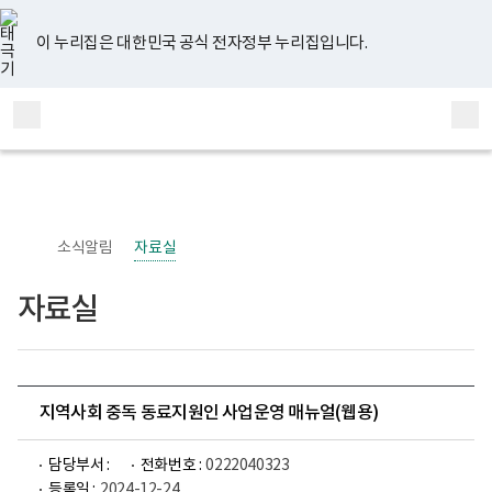
너
유
페
인
블
홈
비
튜
이
스
로
767px
브
스
타
그
이 누리집은 대한민국 공식 전자정부 누리집입니다.
이
북
그
하
램
보
전
통
건
체
합
복
메
검
지
부
뉴
색
국
립
정
신
소식알림
자료실
건
강
센
자료실
터
정
신
건
강
사
업
지역사회 중독 동료지원인 사업운영 매뉴얼(웹용)
부
로
고
담당부서 :
전화번호 :
0222040323
등록일 :
2024-12-24