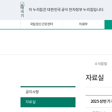
너
한
파
pdf
플
유
페
인
블
선
홈
비
글
워
뷰
래
튜
이
스
로
택
1180px
뷰
포
어
시
브
스
타
그
이 누리집은 대한민국 공식 전자정부 누리집입니다.
됨
이
어
인
프
뷰
북
그
상
프
트
로
어
램
로
뷰
그
프
국립정신건강센터
의료부
그
어
램
로
램
프
다
그
다
로
운
램
운
그
로
다
로
램
드
운
보
전
드
다
로
건
체
운
드
복
메
로
지
뉴
드
부
국
소식알림
립
정
소식알림
신
자료실
건
강
센
터
공지사항
정
신
2025 상반
자료실
건
강
사