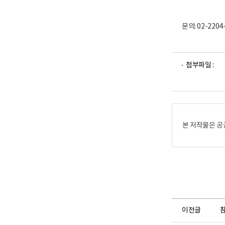
문의: 02-2204
파
파
첨부파일 :
일
일
뷰
뷰
어
어
로
로
본 저작물은 공
이전글
참