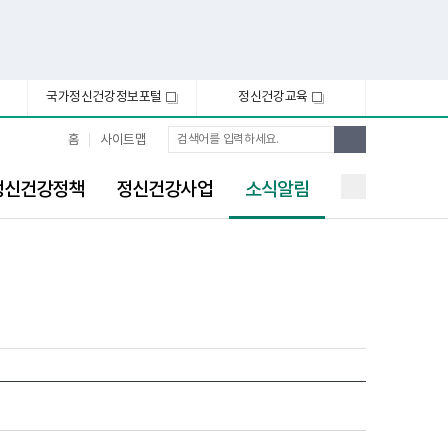
국가정신건강정보포털
정신건강교육
새
새
창
창
통
검
홈
사이트맵
합
색
검
선
색
정신건강정책
정신건강사업
소식알림
택
됨