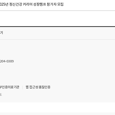
025년 정신건강 커리어 성장캠프 참가자 모집
가기
2204-0389
부인증의료기관
웹 접근성 품질인증
d.