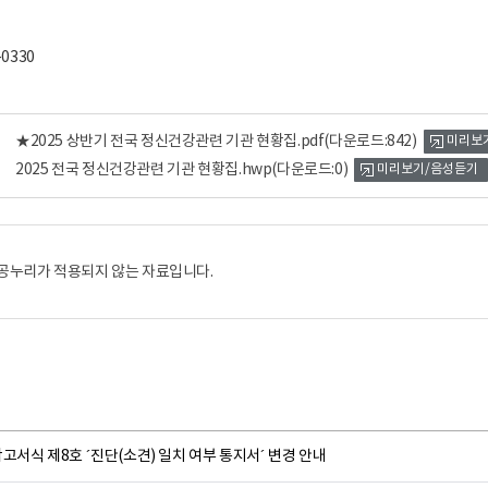
-0330
★2025 상반기 전국 정신건강관련 기관 현황집.pdf
(다운로드:842)
미리보
2025 전국 정신건강관련 기관 현황집.hwp
(다운로드:0)
미리보기/음성듣기
공누리가 적용되지 않는 자료입니다.
고서식 제8호 ´진단(소견) 일치 여부 통지서´ 변경 안내