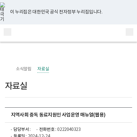
너
유
페
인
블
홈
비
튜
이
스
로
767px
브
스
타
그
이 누리집은 대한민국 공식 전자정부 누리집입니다.
이
북
그
하
램
보
전
통
건
체
합
복
메
검
지
부
뉴
색
국
립
정
신
소식알림
자료실
건
강
센
자료실
터
정
신
건
강
사
업
지역사회 중독 동료지원인 사업운영 매뉴얼(웹용)
부
로
고
담당부서 :
전화번호 :
0222040323
등록일 :
2024-12-24