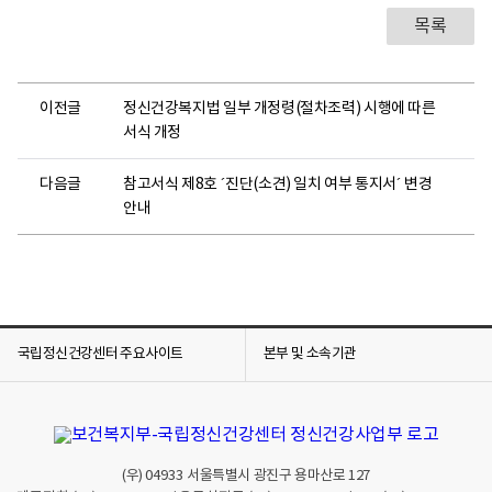
목록
이전글
정신건강복지법 일부 개정령(절차조력) 시행에 따른
서식 개정
다음글
참고서식 제8호 ´진단(소견) 일치 여부 통지서´ 변경
안내
국립정신건강센터 주요사이트
본부 및 소속기관
(우)
04933
서울특별시 광진구 용마산로 127