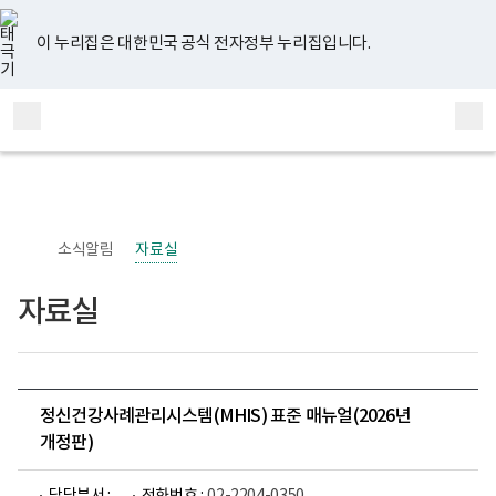
너
유
페
인
블
홈
비
튜
이
스
로
767px
브
스
타
그
이 누리집은 대한민국 공식 전자정부 누리집입니다.
이
북
그
하
램
보
전
통
건
체
합
복
메
검
지
부
뉴
색
국
립
정
신
소식알림
자료실
건
강
센
자료실
터
정
신
건
강
사
업
정신건강사례관리시스템(MHIS) 표준 매뉴얼(2026년
부
개정판)
로
고