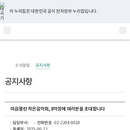
너
유
페
인
블
홈
비
튜
이
스
로
767px
브
스
타
그
이 누리집은 대한민국 공식 전자정부 누리집입니다.
이
북
그
하
램
보
전
통
건
체
합
복
메
검
지
부
뉴
색
국
립
정
신
소식알림
공지사항
건
강
센
공지사항
터
정
신
건
강
사
업
마음열린 작은음악회, 8악장에 여러분을 초대합니다
부
로
고
담당부서 :
전화번호 :
02-2204-0018
등록일 :
2025-06-12