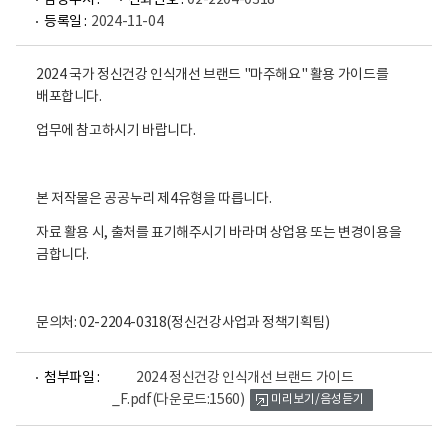
담당부서 :
전화번호 :
02-2204-0318
등록일 :
2024-11-04
2024 국가 정신건강 인식개선 브랜드 "마주해요" 활용 가이드를
배포합니다.
업무에 참고하시기 바랍니다.
본 저작물은 공공누리 제4유형을 따릅니다.
자료 활용 시, 출처를 표기해주시기 바라며 상업용 또는 변경이용을
금합니다.
문의처: 02-2204-0318(정신건강사업과 정책기획팀)
파
첨부파일 :
2024 정신건강 인식개선 브랜드 가이드
일
_F.pdf
(다운로드:1560)
미리보기/음성듣기
뷰
어
로