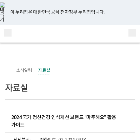
너
유
페
인
블
홈
비
튜
이
스
로
767px
브
스
타
그
이 누리집은 대한민국 공식 전자정부 누리집입니다.
이
북
그
하
램
보
전
통
건
체
합
복
메
검
지
부
뉴
색
국
립
정
신
소식알림
자료실
건
강
센
자료실
터
정
신
건
강
사
업
2024 국가 정신건강 인식개선 브랜드 "마주해요" 활용
부
가이드
로
고