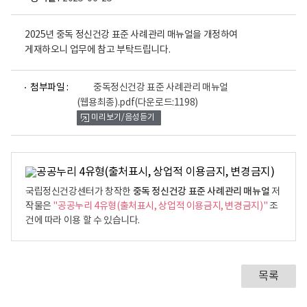
2025년 중독 정신건강 표준 사례관리 매뉴얼을 개정하여
게재하오니 업무에 참고 부탁드립니다.
파
첨부파일 :
중독정신건강 표준 사례관리 매뉴얼
일
(웹용최종).pdf
(다운로드:1198)
뷰
미리보기/음성듣기
어
로
중독 정신건강 표준 사례관리 매뉴얼
국립정신건강센터가 창작한
저
작물은
"공공누리 4유형(출처표시, 상업적 이용금지, 변경금지)"
조
건에 따라 이용 할 수 있습니다.
목록