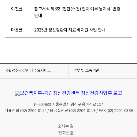
이전글
참고서식 제8호 ´진단(소견) 일치 여부 통지서´ 변경
안내
다음글
2025년 정신질환자 치료비 지원 사업 안내
국립정신건강센터 주요사이트
본부 및 소속기관
(우)
04933
서울특별시 광진구 용마산로 127
대표전화
(02) 2204-0114
/ 응급실진료
(02) 2204-0119
/ FAX
(02) 2204-0389
오시는 길
전화번호