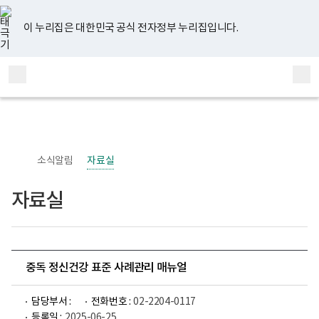
너
유
페
인
블
홈
비
튜
이
스
로
767px
브
스
타
그
이 누리집은 대한민국 공식 전자정부 누리집입니다.
이
북
그
하
램
보
전
통
건
체
합
복
메
검
지
부
뉴
색
국
립
정
신
소식알림
자료실
건
강
센
자료실
터
정
신
건
강
사
업
중독 정신건강 표준 사례관리 매뉴얼
부
로
고
담당부서 :
전화번호 :
02-2204-0117
등록일 :
2025-06-25