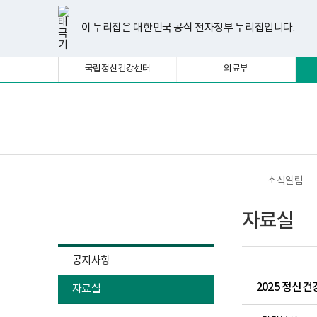
너
한
파
pdf
플
유
페
인
블
선
홈
비
글
워
뷰
래
튜
이
스
로
택
1180px
뷰
포
어
시
브
스
타
그
이 누리집은 대한민국 공식 전자정부 누리집입니다.
됨
이
어
인
프
뷰
북
그
상
프
트
로
어
램
로
뷰
그
프
국립정신건강센터
의료부
그
어
램
로
램
프
다
그
다
로
운
램
운
그
로
다
로
램
드
운
보
전
드
다
로
건
체
운
드
복
메
로
지
뉴
드
부
국
소식알림
립
정
소식알림
신
자료실
건
강
센
터
공지사항
정
신
2025 정신
자료실
건
강
사