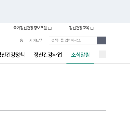
국가정신건강정보포털
정신건강교육
새
새
창
창
통
검
홈
사이트맵
합
색
검
선
색
정신건강정책
정신건강사업
소식알림
택
됨