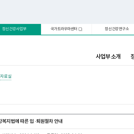
정신건강사업부
국가트라우마센터
정신건강연구소
새
창
사업부 소개
자료실
건강복지법에 따른 입 ·퇴원절차 안내