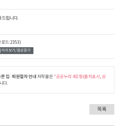
 드립니다.
로드:2353)
미리보기/음성듣기
른 입 ·퇴원절차 안내
저작물은
"공공누리 4유형(출처표시, 상
니다.
목록