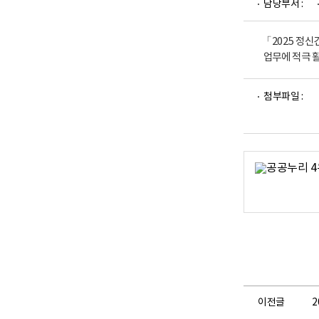
담당부서 :
업
부
로
고
「2025 정
업무에 적극 
파
첨부파일 :
일
뷰
어
로
이전글