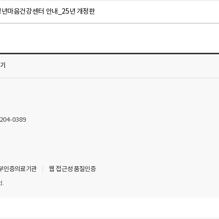
청년마음건강센터 안내_25년 개정판
가기
2204-0389
부인증의료기관
웹 접근성 품질인증
d.