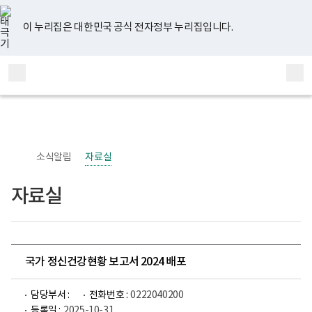
너
유
페
인
블
홈
비
튜
이
스
로
767px
브
스
타
그
이 누리집은 대한민국 공식 전자정부 누리집입니다.
이
북
그
하
램
보
전
통
건
체
합
복
메
검
지
부
뉴
색
국
립
정
신
소식알림
자료실
건
강
센
자료실
터
정
신
건
강
사
업
국가 정신건강현황 보고서 2024 배포
부
로
고
담당부서 :
전화번호 :
0222040200
등록일 :
2025-10-31