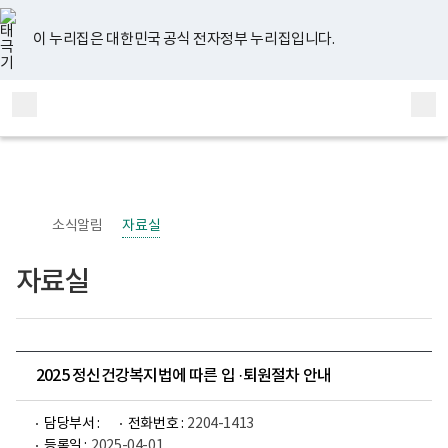
너
유
페
인
블
홈
비
튜
이
스
로
767px
브
스
타
그
이 누리집은 대한민국 공식 전자정부 누리집입니다.
이
북
그
하
램
보
전
통
건
체
합
복
메
검
지
부
뉴
색
국
립
정
신
소식알림
자료실
건
강
센
자료실
터
정
신
건
강
사
업
2025 정신건강복지법에 따른 입 ·퇴원절차 안내
부
로
고
담당부서 :
전화번호 :
2204-1413
등록일 :
2025-04-01