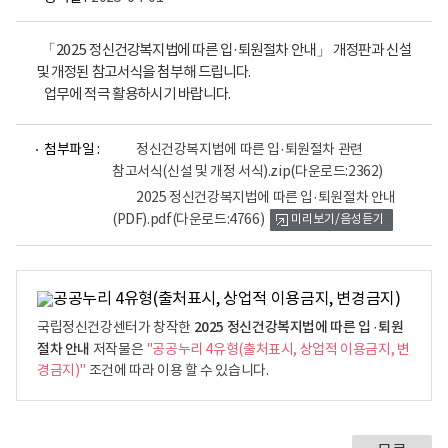
「2025 정신건강복지법에 따른 입·퇴원절차 안내」 개정판과 신설
및 개정된 참고서식을 첨부해 드립니다.
업무에 적극 활용하시기 바랍니다.
파
첨부파일 :
정신건강복지법에 따른 입·퇴원절차 관련
일
참고서식(신설 및 개정 서식).zip
(다운로드:2362)
뷰
어
2025 정신건강복지법에 따른 입·퇴원절차 안내
로
(PDF).pdf
(다운로드:4766)
미리보기/음성듣기
2025 정신건강복지법에 따른 입 ·퇴원
국립정신건강센터가 창작한
절차 안내
저작물은
"공공누리 4유형(출처표시, 상업적 이용금지, 변
경금지)"
조건에 따라 이용 할 수 있습니다.