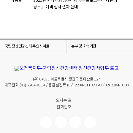
다음글
2025년 지역사회 정신건강 우수프로그램·사례관리
공모」 예비 심사 결과 안내
국립정신건강센터 주요사이트
본부 및 소속기관
(우)
04933
서울특별시 광진구 용마산로 127
대표전화
(02) 2204-0114
/ 응급실진료
(02) 2204-0119
/ FAX
(02) 2204-0389
오시는 길
전화번호