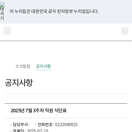
너
유
페
인
블
홈
비
튜
이
스
로
767px
브
스
타
그
이 누리집은 대한민국 공식 전자정부 누리집입니다.
이
북
그
하
램
보
전
통
건
체
합
복
메
검
지
부
뉴
색
국
립
정
신
소식알림
공지사항
건
강
센
공지사항
터
정
신
건
강
사
업
2025년 7월 3주차 직원 식단표
부
로
고
담당부서 :
전화번호 :
0222040025
등록일 :
2025-07-10