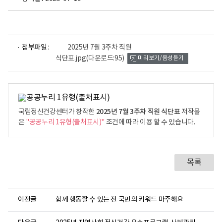
파
첨부파일 :
2025년 7월 3주차 직원
일
식단표.jpg
(다운로드:95)
미리보기/음성듣기
뷰
어
로
2025년 7월 3주차 직원 식단표
국립정신건강센터가 창작한
저작물
은
"공공누리 1유형(출처표시)"
조건에 따라 이용 할 수 있습니다.
목록
이전글
함께 행동할 수 있는 전 국민의 키워드 마주해요