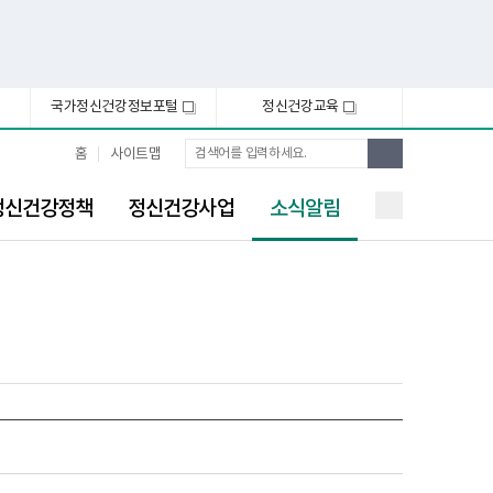
국가정신건강정보포털
정신건강교육
새
새
창
창
통
검
홈
사이트맵
합
색
검
선
색
정신건강정책
정신건강사업
소식알림
택
됨