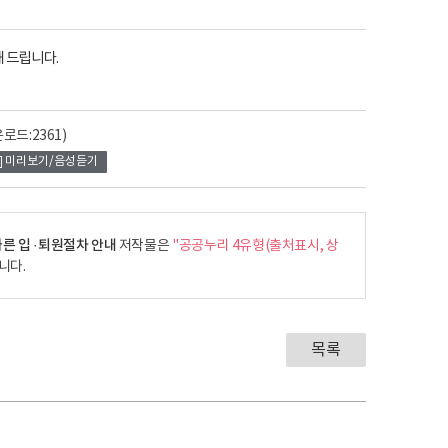
 드립니다.
로드:2361)
미리보기/음성듣기
른 입 ·퇴원절차 안내
저작물은
"공공누리 4유형(출처표시, 상
니다.
목록