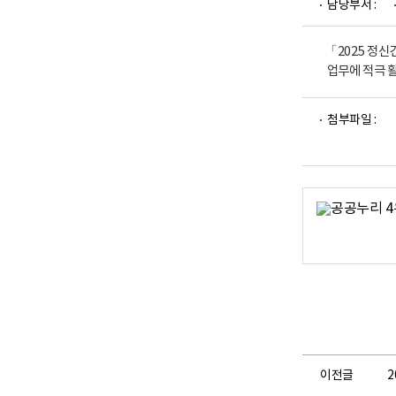
담당부서 :
업
부
로
고
「2025 정
업무에 적극 
파
첨부파일 :
일
뷰
어
로
이전글