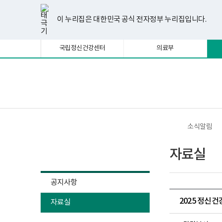
너
한
파
pdf
플
유
페
인
블
선
홈
비
글
워
뷰
래
튜
이
스
로
택
1180px
뷰
포
어
시
브
스
타
그
이 누리집은 대한민국 공식 전자정부 누리집입니다.
됨
이
어
인
프
뷰
북
그
상
프
트
로
어
램
로
뷰
그
프
국립정신건강센터
의료부
그
어
램
로
램
프
다
그
다
로
운
램
운
그
로
다
로
램
드
운
보
전
드
다
로
건
체
운
드
복
메
로
지
뉴
드
부
국
소식알림
립
정
소식알림
신
자료실
건
강
센
터
공지사항
정
신
2025 정신
자료실
건
강
사