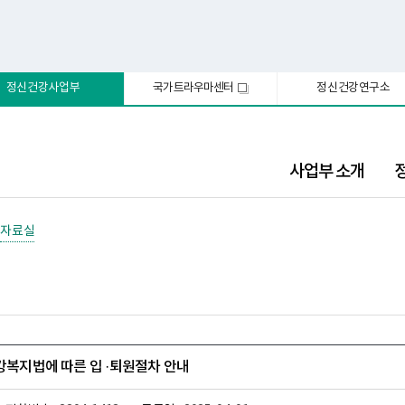
정신건강사업부
국가트라우마센터
정신건강연구소
새
창
사업부 소개
자료실
건강복지법에 따른 입 ·퇴원절차 안내