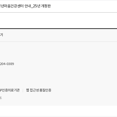
청년마음건강센터 안내_25년 개정판
가기
2204-0389
부인증의료기관
웹 접근성 품질인증
d.