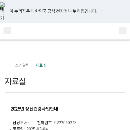
너
유
페
인
블
홈
비
튜
이
스
로
767px
브
스
타
그
이 누리집은 대한민국 공식 전자정부 누리집입니다.
이
북
그
하
램
보
전
통
건
체
합
복
메
검
지
부
뉴
색
국
립
정
신
소식알림
자료실
건
강
센
자료실
터
정
신
건
강
사
업
2025년 정신건강사업안내
부
로
고
담당부서 :
전화번호 :
0222040278
등록일 :
2025-03-04