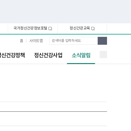
국가정신건강정보포털
정신건강교육
새
새
창
창
통
검
홈
사이트맵
합
색
검
선
색
정신건강정책
정신건강사업
소식알림
택
됨