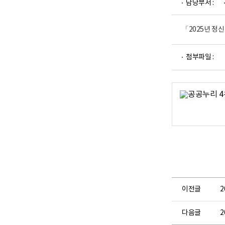
담당부서 :
업
부
로
고
「2025년 정
파
첨부파일 :
일
뷰
어
로
이전글
2
다음글
2