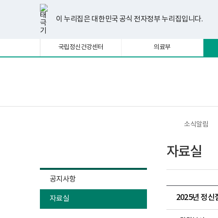
너
한
파
pdf
플
유
페
인
블
선
홈
비
글
워
뷰
래
튜
이
스
로
택
1180px
뷰
포
어
시
브
스
타
그
이 누리집은 대한민국 공식 전자정부 누리집입니다.
됨
이
어
인
프
뷰
북
그
상
프
트
로
어
램
로
뷰
그
프
국립정신건강센터
의료부
그
어
램
로
램
프
다
그
다
로
운
램
운
그
로
다
로
램
드
운
보
전
드
다
로
건
체
운
드
복
메
로
지
뉴
드
부
국
소식알림
립
정
소식알림
신
자료실
건
강
센
터
공지사항
정
신
2025년 정
자료실
건
강
사