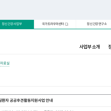
정신건강사업부
국가트라우마센터
정신건강연구소
새
창
사업부 소개
자료실
신질환자 공공후견활동지원사업 안내