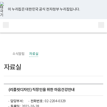
너
유
페
인
블
홈
비
튜
이
스
로
767px
브
스
타
그
이 누리집은 대한민국 공식 전자정부 누리집입니다.
이
북
그
하
램
보
전
통
건
체
합
복
메
검
지
부
뉴
색
국
립
정
신
소식알림
자료실
건
강
센
자료실
터
정
신
건
강
사
업
(리플릿디자인) 직장인을 위한 마음건강안내
부
로
고
담당부서 :
전화번호 :
02-2204-0329
등록일 :
2021-10-28