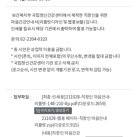
직
보건복지부 국립정신건강센터에서 제작한 직장인을 위한
장
마음건강안내서(리플릿디자인 및 웹홍보물) 입니다.
인
인쇄물 필요시 해당 기관에서 출력하여 활용 가능합니다.
을
위
문의: 02-2204-0323
한
* 동 시안은 상업적 이용을 금합니다.
마
* 시안(폰트, 이미지 전체포함)의 무단수정, 변경을 절대 금합니다
음
* 국립정신건강센터 기관 로고 삭제 금지
건
(로고순서, 시안 변경 없이 개별기관 로고, 연락처 삽입 가능)
강
안
내
파
파
서
첨부파일 :
[최종-인쇄용]211028-직장인 마음안내-
일
일
리플렛-148-210-8p.pdf
(다운로드:2659)
뷰
뷰
국
미리보기/음성듣기
어
어
립
로
로
211028-웹용 페이지-직장인 마음안내
정
리플렛.zip
(다운로드:915)
신
(내용)직장인 마음건강
건