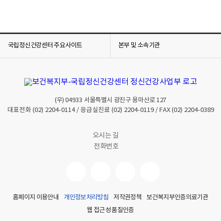
,
맡
은
업
무
국립정신건강센터 주요사이트
본부 및 소속기관
와
관
련
된
직
(우)
04933
서울특별시 광진구 용마산로 127
대표전화
(02) 2204-0114
/ 응급실진료
(02) 2204-0119
/ FAX
(02) 2204-0389
간
접
적
오시는 길
인
전화번호
요
인
,
업
무
홈페이지 이용안내
개인정보처리방침
저작권정책
보건복지부인증의료기관
환
웹 접근성 품질인증
경