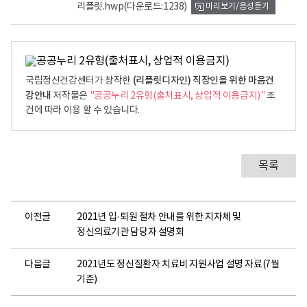
리플릿.hwp
(다운로드:1238)
강
미리보기/음성듣기
센
터
*
직
(리플릿디자인) 직장인을 위한 마음건
국립정신건강센터가 창작한
무
강안내
저작물은
"공공누리 2유형(출처표시, 상업적 이용금지)"
조
스
건에 따라 이용 할 수 있습니다.
트
레
스
목록
란
?
직
이전글
2021년 입·퇴원 절차 안내를 위한 지자체 및
무
정신의료기관 담당자 설명회
스
트
다음글
2021년도 정신질환자 치료비 지원사업 설명 자료(7월
레
기준)
스
란