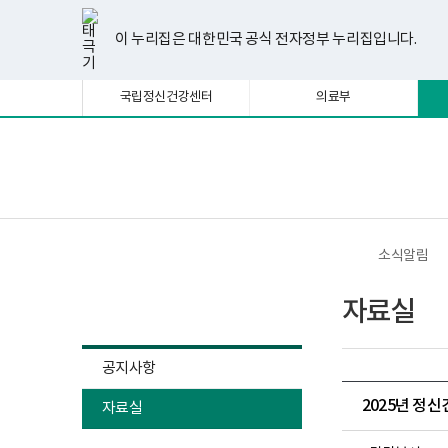
너
한
파
pdf
플
유
페
인
블
선
홈
비
글
워
뷰
래
튜
이
스
로
택
1180px
뷰
포
어
시
브
스
타
그
이 누리집은 대한민국 공식 전자정부 누리집입니다.
됨
이
어
인
프
뷰
북
그
상
프
트
로
어
램
로
뷰
그
프
국립정신건강센터
의료부
그
어
램
로
램
프
다
그
다
로
운
램
운
그
로
다
로
램
드
운
보
전
드
다
로
건
체
운
드
복
메
로
지
뉴
드
부
국
소식알림
립
정
소식알림
신
자료실
건
강
센
터
공지사항
정
신
2025년 정
자료실
건
강
사