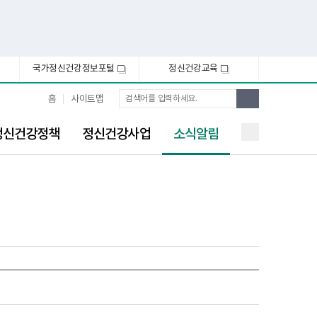
국가정신건강정보포털
정신건강교육
새
새
창
창
통
검
홈
사이트맵
합
색
검
선
색
정신건강정책
정신건강사업
소식알림
택
됨