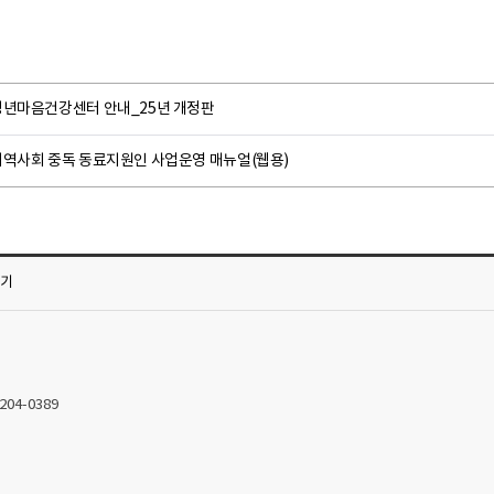
청년마음건강센터 안내_25년 개정판
지역사회 중독 동료지원인 사업운영 매뉴얼(웹용)
가기
2204-0389