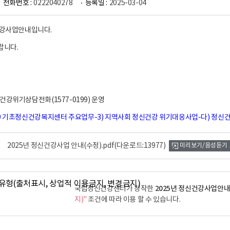
전화번호 :
0222040278
등록일 :
2025-03-04
건강사업안내입니다.
랍니다.
정신건강위기상담전화(1577-0199) 운영
89 기초정신건강복지센터 주요업무-3) 지역사회 정신건강 위기대응사업-다) 정신건강
2025년 정신건강사업 안내(수정).pdf
(다운로드:13977)
미리보기/음성듣기
2025년 정신건강사업안
국립정신건강센터가 창작한
지)"
조건에 따라 이용 할 수 있습니다.