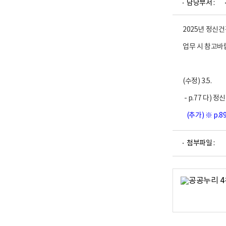
담당부서 :
업
부
로
고
2025년 정신
업무 시 참고바
(수정) 3.5.
- p.77 다) 
(추가)
※ p.
파
첨부파일 :
일
뷰
어
로