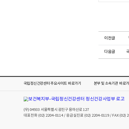
이전글
「
다음글
국
국립정신건강센터 주요사이트
바로가기
본부 및 소속기관
바로
(우)
04933
서울특별시 광진구 용마산로 127
대표전화
(02) 2204-0114
/ 응급실진료
(02) 2204-0119
/ FAX
(02) 