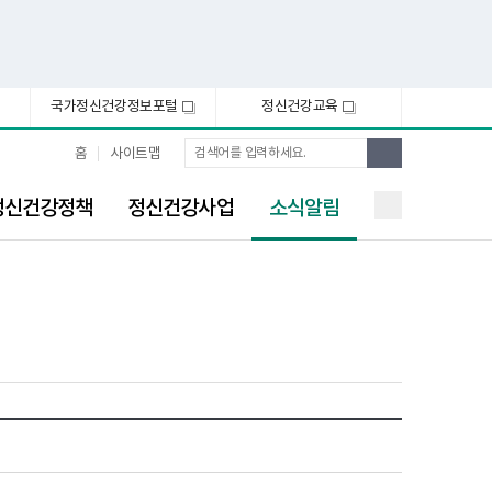
국가정신건강정보포털
정신건강교육
새
새
창
창
통
검
홈
사이트맵
합
색
검
선
색
정신건강정책
정신건강사업
소식알림
택
됨