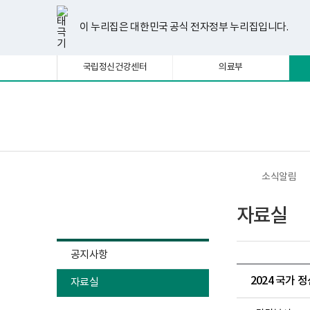
너
한
파
pdf
플
유
페
인
블
선
홈
비
글
워
뷰
래
튜
이
스
로
택
1180px
뷰
포
어
시
브
스
타
그
이 누리집은 대한민국 공식 전자정부 누리집입니다.
됨
이
어
인
프
뷰
북
그
상
프
트
로
어
램
로
뷰
그
프
국립정신건강센터
의료부
그
어
램
로
램
프
다
그
다
로
운
램
운
그
로
다
로
램
드
운
보
전
드
다
로
건
체
운
드
복
메
로
지
뉴
드
부
국
소식알림
립
정
소식알림
신
자료실
건
강
센
터
공지사항
정
신
2024 국가
자료실
건
강
사