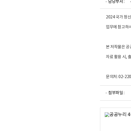
담당부서 :
업
부
로
고
2024 국가 
업무에 참고하시
본 저작물은 공
자료 활용 시,
문의처: 02-2
파
첨부파일 :
일
뷰
어
로