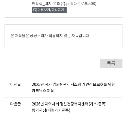
현황집_내지 010(유).pdf
(다운로드:508)
미리보기/음성듣기
본 저작물은 공공누리가 적용되지 않는 자료입니다.
목록
이전글
2025년 국가 입퇴원관리시스템 개인정보보호를 위한
카드뉴스 제작
다음글
2026년 지역사회 정신건강복지센터(기초·중독)
평가지침(피평가기관용)