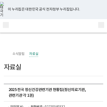
너
유
페
인
블
홈
비
튜
이
스
로
767px
브
스
타
그
이 누리집은 대한민국 공식 전자정부 누리집입니다.
이
북
그
하
램
보
전
통
건
체
합
복
메
검
지
부
뉴
색
국
립
정
신
소식알림
자료실
건
강
센
자료실
터
정
신
건
강
사
업
2025 전국 정신건강관련기관 현황집(정신의료기관,
부
관련기관 각 1권)
로
고