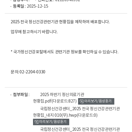
담당부서 :
전화번호 :
02220340332
등록일 :
2025-12-15
2025 전국 정신건강관련기관 현황집을 제작하여 배포합니다.
업무에 참고하시기 바랍니다.
* 국가정신건강포탈에서도 관련기관 정보를 확인하실 수 있습니다.
문의: 02-2204-0330
파
파
파
첨부파일 :
2025 하반기 정신의료기관
일
일
일
현황집.pdf
(다운로드:827)
미리보기/음성듣기
뷰
뷰
뷰
어
어
어
국립정신건강센터_2025 전국 정신건강관련기관
로
로
로
현황집_내지 010(무).hwp
(다운로드:0)
미리보기/음성듣기
국립정신건강센터_2025 전국 정신건강관련기관