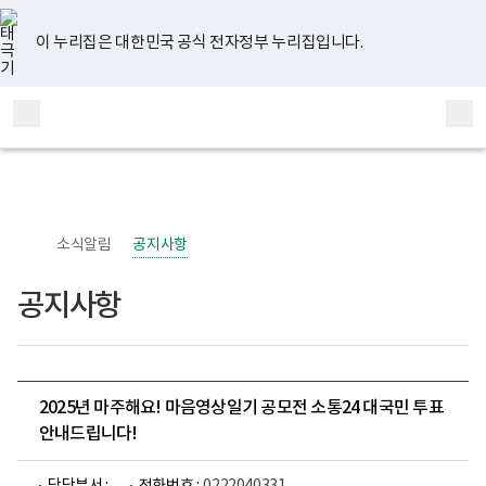
너
유
페
인
블
홈
비
튜
이
스
로
767px
브
스
타
그
이 누리집은 대한민국 공식 전자정부 누리집입니다.
이
북
그
하
램
보
전
통
건
체
합
복
메
검
지
부
뉴
색
국
립
정
신
소식알림
공지사항
건
강
센
공지사항
터
정
신
건
강
사
업
2025년 마주해요! 마음영상일기 공모전 소통24 대국민 투표
부
안내드립니다!
로
고