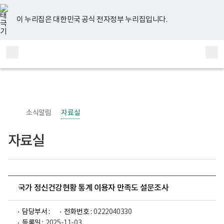
너
유
페
인
블
홈
비
튜
이
스
로
767px
브
스
타
그
이 누리집은 대한민국 공식 전자정부 누리집입니다.
이
북
그
하
램
보
전
통
건
체
합
복
메
검
지
부
뉴
색
국
립
정
신
소식알림
자료실
건
강
센
자료실
터
정
신
건
강
사
업
국가 정신건강현황 통계 이용자 만족도 설문조사
부
로
고
담당부서 :
전화번호 :
0222040330
등록일 :
2025-11-03