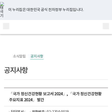
너
유
페
인
블
홈
비
튜
이
스
로
767px
브
스
타
그
이 누리집은 대한민국 공식 전자정부 누리집입니다.
이
북
그
하
램
보
전
통
건
체
합
복
메
검
지
부
뉴
색
국
립
정
신
소식알림
공지사항
건
강
센
공지사항
터
정
신
건
강
사
업
「국가 정신건강현황 보고서 2024」, 「국가 정신건강현황
부
주요지표 2024」 발간
로
고