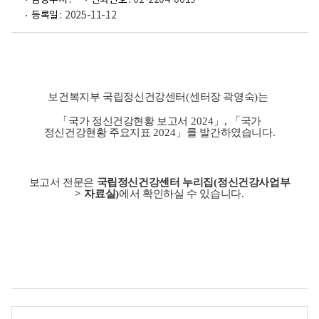
담당부서 :
전화번호 :
02-2204-0019
등록일 :
2025-11-12
국
가
정
신
보건복지부 국립정신건강센터
(
센터장 곽영숙
)
는
건
「
국가 정신건강현황 보고서
2024
」
,
「
국가
강
정신건강현황 주요지표
2024
」
를 발간하였습니다
.
현
황
보
보고서 전문은
국립정신건강센터 누리집
(
정신건강사업부
고
>
자료실
)
에서 확인하실 수 있습니다
.
서
주
요
지
표
2
0
2