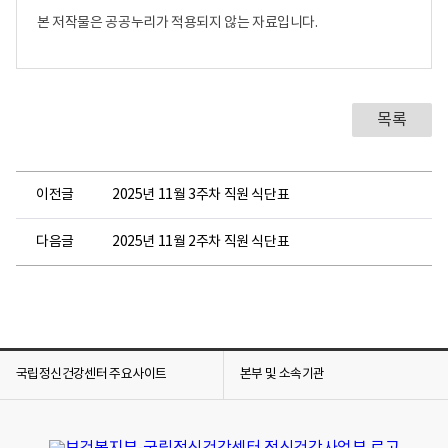
4
본 저작물은 공공누리가 적용되지 않는 자료입니다.
발
간
및
배
목록
포
국
립
정
이전글
2025년 11월 3주차 직원 식단표
신
건
다음글
2025년 11월 2주차 직원 식단표
강
센
터
센
터
장
국립정신건강센터 주요사이트
본부 및 소속기관
곽
영
숙