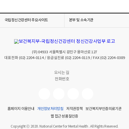
,
맡
은
업
국립정신건강센터 주요사이트
본부 및 소속기관
무
와
관
련
된
(우)
04933
서울특별시 광진구 용마산로 127
대표전화
(02) 2204-0114
/ 응급실진료
(02) 2204-0119
/ FAX
(02) 2204-0389
직
간
접
오시는 길
적
전화번호
인
요
인
,
업
홈페이지 이용안내
개인정보처리방침
저작권정책
보건복지부인증의료기관
무
웹 접근성 품질인증
환
Copyright ⓒ 2020. National Center for Mental Health . All Rights Reserved.
경