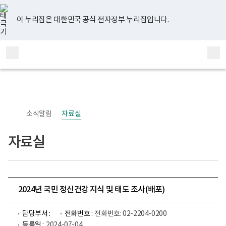
너
유
페
인
블
홈
비
튜
이
스
로
767px
브
스
타
그
이 누리집은 대한민국 공식 전자정부 누리집입니다.
이
북
그
하
램
보
전
통
건
체
합
복
메
검
지
부
뉴
색
국
립
정
신
소식알림
자료실
건
강
센
자료실
터
정
신
건
강
사
업
2024년 국민 정신건강 지식 및 태도 조사(배포)
부
로
고
담당부서 :
전화번호 :
전화번호: 02-2204-0200
등록일 :
2024-07-04