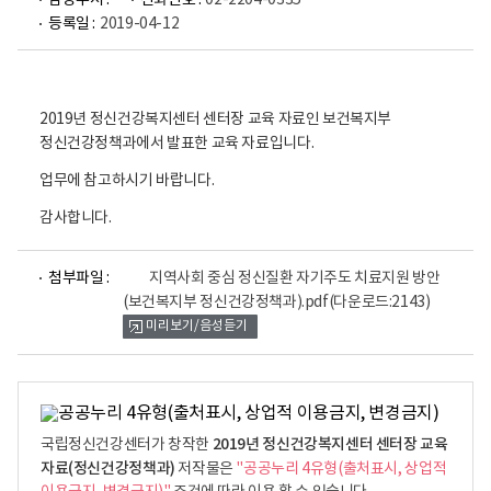
담당부서 :
전화번호 :
02-2204-0335
등록일 :
2019-04-12
2019년 정신건강복지센터 센터장 교육 자료인 보건복지부
정신건강정책과에서 발표한 교육 자료입니다.
업무에 참고하시기 바랍니다.
감사합니다.
파
첨부파일 :
지역사회 중심 정신질환 자기주도 치료지원 방안
일
(보건복지부 정신건강정책과).pdf
(다운로드:2143)
뷰
미리보기/음성듣기
어
로
2019년 정신건강복지센터 센터장 교육
국립정신건강센터가 창작한
자료(정신건강정책과)
저작물은
"공공누리 4유형(출처표시, 상업적