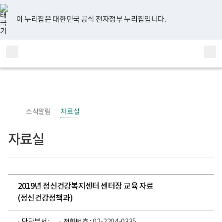
너
유
페
인
블
홈
비
튜
이
스
로
767px
브
스
타
그
이 누리집은 대한민국 공식 전자정부 누리집입니다.
이
북
그
하
램
보
전
통
건
체
합
복
메
검
지
부
뉴
색
국
립
정
신
소식알림
자료실
건
강
센
자료실
터
정
신
건
강
사
업
2019년 정신건강복지센터 센터장 교육 자료
부
(정신건강정책과)
로
고