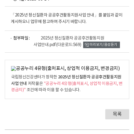
「2025년 정신질환자 공공후견활동지원사업 안내」를 붙임과 같이
게시하오니 업무에 참고하여 주시기 바랍니다.
파
첨부파일 :
2025년 정신질환자 공공후견활동지원
일
사업안내.pdf
(다운로드:569)
미리보기/음성듣기
뷰
어
로
2025년 정신질환자 공공후견활동지원
국립정신건강센터가 창작한
사업 안내
저작물은
"공공누리 4유형(출처표시, 상업적 이용금지, 변
경금지)"
조건에 따라 이용 할 수 있습니다.
목록