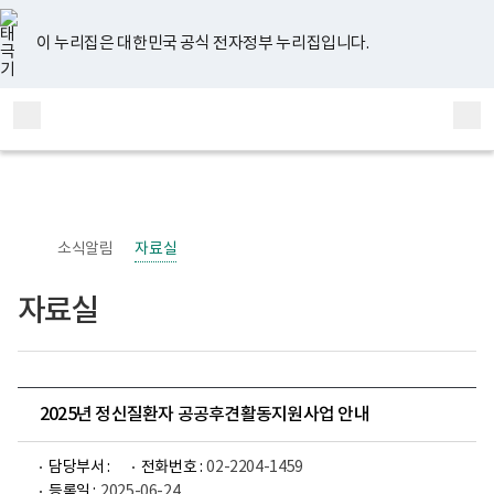
너
유
페
인
블
홈
비
튜
이
스
로
767px
브
스
타
그
이 누리집은 대한민국 공식 전자정부 누리집입니다.
이
북
그
하
램
보
전
통
건
체
합
복
메
검
지
부
뉴
색
국
립
정
신
소식알림
자료실
건
강
센
자료실
터
정
신
건
강
사
업
2025년 정신질환자 공공후견활동지원사업 안내
부
로
고
담당부서 :
전화번호 :
02-2204-1459
등록일 :
2025-06-24