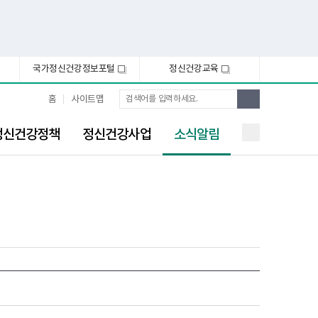
국가정신건강정보포털
정신건강교육
새
새
창
창
통
검
홈
사이트맵
합
색
검
선
색
정신건강정책
정신건강사업
소식알림
택
됨