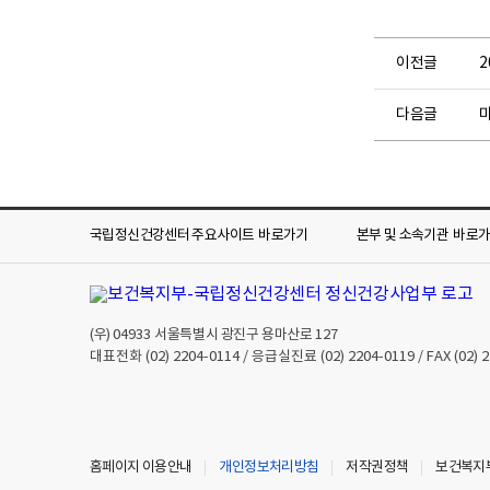
이전글
다음글
국립정신건강센터 주요사이트
바로가기
본부 및 소속기관
바로
(우)
04933
서울특별시 광진구 용마산로 127
대표전화
(02) 2204-0114
/ 응급실진료
(02) 2204-0119
/ FAX
(02) 
홈페이지 이용안내
개인정보처리방침
저작권정책
보건복지