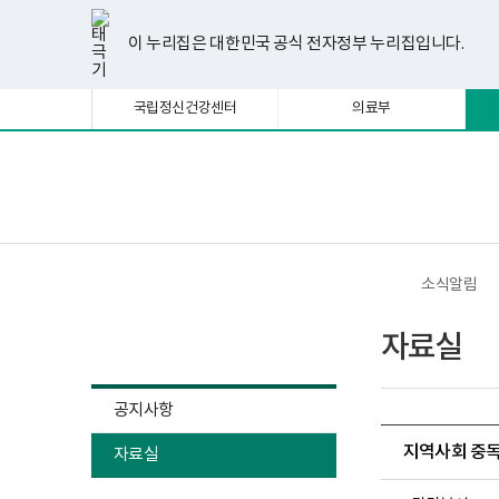
너
한
파
pdf
플
유
페
인
블
선
홈
비
글
워
뷰
래
튜
이
스
로
택
1180px
뷰
포
어
시
브
스
타
그
이 누리집은 대한민국 공식 전자정부 누리집입니다.
됨
이
어
인
프
뷰
북
그
상
프
트
로
어
램
로
뷰
그
프
국립정신건강센터
의료부
그
어
램
로
램
프
다
그
다
로
운
램
운
그
로
다
로
램
드
운
보
전
드
다
로
건
체
운
드
복
메
로
지
뉴
드
부
국
소식알림
립
정
소식알림
신
자료실
건
강
센
터
공지사항
정
신
지역사회 중독
자료실
건
강
사