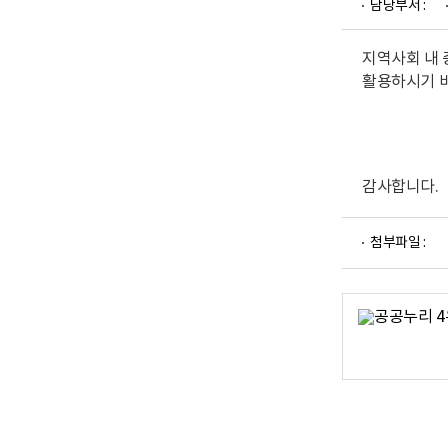
담당부서 :
업
부
로
고
지역사회 내 
활용하시기 
감사합니다.
파
첨부파일 :
일
뷰
어
로