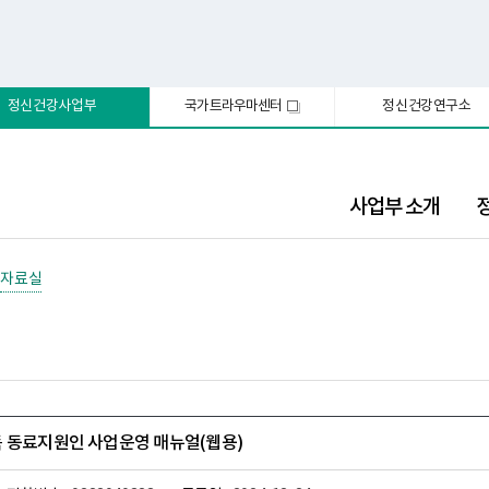
정신건강사업부
국가트라우마센터
정신건강연구소
새
창
사업부 소개
자료실
 동료지원인 사업운영 매뉴얼(웹용)