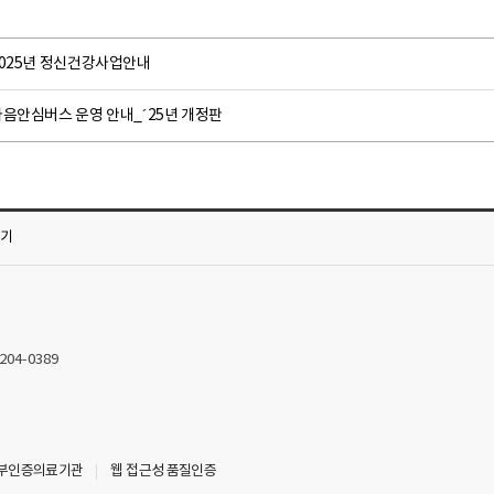
2025년 정신건강사업안내
마음안심버스 운영 안내_´25년 개정판
가기
2204-0389
부인증의료기관
웹 접근성 품질인증