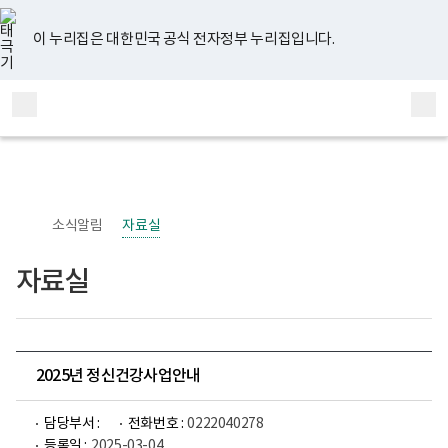
너
유
페
인
블
홈
비
튜
이
스
로
767px
브
스
타
그
이 누리집은 대한민국 공식 전자정부 누리집입니다.
이
북
그
하
램
보
전
통
건
체
합
복
메
검
지
부
뉴
색
국
립
정
신
소식알림
자료실
건
강
센
자료실
터
정
신
건
강
사
업
2025년 정신건강사업안내
부
로
고
담당부서 :
전화번호 :
0222040278
등록일 :
2025-03-04