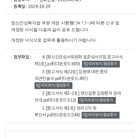
담당부서 :
전화번호 :
0222041423
등록일 :
2024-10-29
정신건강복지법 부분 개정·시행행('24.7.3.~)에 따른 신규 및
개정된 서식을 다음과 같이 공유 드립니다.
개정된 서식으로 업무에 활용하시기 바랍니다.
파
파
파
파
첨부파일 :
4. [정신건강심사위원회 표준심사지침 참고서식
일
일
일
일
제1호].pdf
(다운로드:600)
미리보기/음성듣기
뷰
뷰
뷰
뷰
어
어
어
어
3. [참고서식 제22호] 입원에 대한 환자
로
로
로
로
의견진술서.pdf
(다운로드:497)
미리보기/음성듣기
2. [참고서식 제1-2호] 정신질환 입원환자 권리
안내.pdf
(다운로드:512)
미리보기/음성듣기
1. [참고서식 제1호] 권리고지 및
확인서.pdf
(다운로드:544)
미리보기/음성듣기