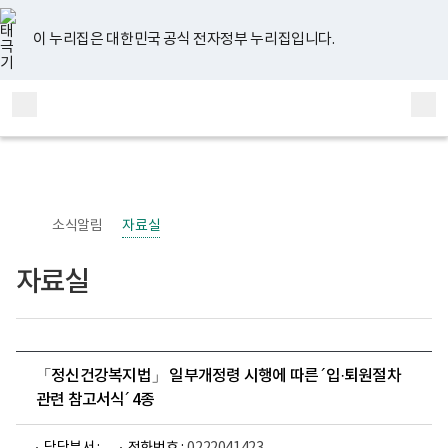
너
유
페
인
블
홈
비
튜
이
스
로
767px
브
스
타
그
이 누리집은 대한민국 공식 전자정부 누리집입니다.
이
북
그
하
램
보
전
통
건
체
합
복
메
검
지
부
뉴
색
국
립
정
신
소식알림
자료실
건
강
센
자료실
터
정
신
건
강
사
업
「정신건강복지법」 일부개정령 시행에 따른 ´입·퇴원절차
부
관련 참고서식´ 4종
로
고