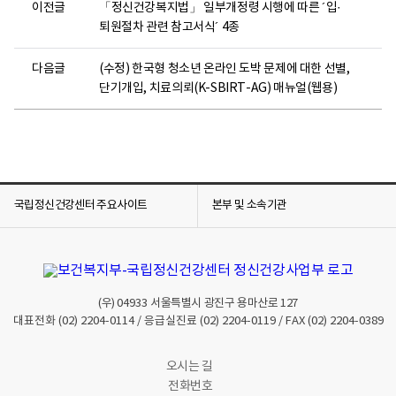
이전글
「정신건강복지법」 일부개정령 시행에 따른 ´입·
퇴원절차 관련 참고서식´ 4종
다음글
(수정) 한국형 청소년 온라인 도박 문제에 대한 선별,
단기개입, 치료의뢰(K-SBIRT-AG) 매뉴얼(웹용)
국립정신건강센터 주요사이트
본부 및 소속기관
(우)
04933
서울특별시 광진구 용마산로 127
대표전화
(02) 2204-0114
/ 응급실진료
(02) 2204-0119
/ FAX
(02) 2204-0389
오시는 길
전화번호