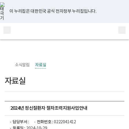
너
유
페
인
블
홈
비
튜
이
스
로
767px
브
스
타
그
이 누리집은 대한민국 공식 전자정부 누리집입니다.
이
북
그
하
램
보
전
통
건
체
합
복
메
검
지
부
뉴
색
국
립
정
신
소식알림
자료실
건
강
센
자료실
터
정
신
건
강
사
업
2024년 정신질환자 절차조력지원사업안내
부
로
고
담당부서 :
전화번호 :
0222041412
등록일 :
2024-10-29