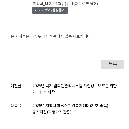
현황집_내지 010(유).pdf
(다운로드:508)
미리보기/음성듣기
본 저작물은 공공누리가 적용되지 않는 자료입니다.
목록
이전글
2025년 국가 입퇴원관리시스템 개인정보보호를 위한
카드뉴스 제작
다음글
2026년 지역사회 정신건강복지센터(기초·중독)
평가지침(피평가기관용)