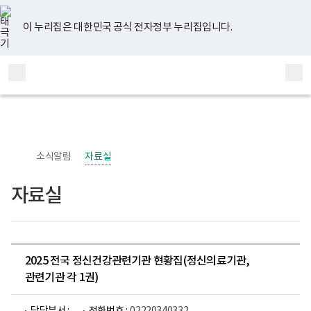
너
유
페
인
블
홈
비
튜
이
스
로
767px
브
스
타
그
이 누리집은 대한민국 공식 전자정부 누리집입니다.
이
북
그
하
램
보
전
통
건
체
합
복
메
검
지
부
뉴
색
국
립
정
신
소식알림
자료실
건
강
센
자료실
터
정
신
건
강
사
업
2025 전국 정신건강관련기관 현황집(정신의료기관,
부
관련기관 각 1권)
로
고