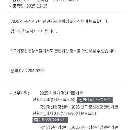
담당부서 :
전화번호 :
02220340332
등록일 :
2025-12-15
2025 전국 정신건강관련기관 현황집을 제작하여 배포합니다.
업무에 참고하시기 바랍니다.
* 국가정신건강포탈에서도 관련기관 정보를 확인하실 수 있습니다.
문의: 02-2204-0330
파
파
파
첨부파일 :
2025 하반기 정신의료기관
일
일
일
현황집.pdf
(다운로드:828)
미리보기/음성듣기
뷰
뷰
뷰
어
어
어
국립정신건강센터_2025 전국 정신건강관련기관
로
로
로
현황집_내지 010(무).hwp
(다운로드:0)
미리보기/음성듣기
국립정신건강센터_2025 전국 정신건강관련기관