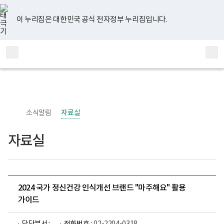
너
유
페
인
블
홈
비
튜
이
스
로
767px
브
스
타
그
이 누리집은 대한민국 공식 전자정부 누리집입니다.
이
북
그
하
램
보
전
통
건
체
합
복
메
검
지
부
뉴
색
국
립
정
신
소식알림
자료실
건
강
센
자료실
터
정
신
건
강
사
업
2024 국가 정신건강 인식개선 브랜드 "마주해요" 활용
부
가이드
로
고