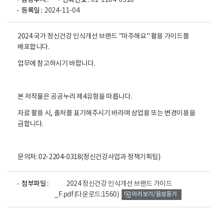
담당부서 :
전화번호 :
02-2204-0318
등록일 :
2024-11-04
2024 국가 정신건강 인식개선 브랜드 "마주해요" 활용 가이드를
배포합니다.
업무에 참고하시기 바랍니다.
본 저작물은 공공누리 제4유형을 따릅니다.
자료 활용 시, 출처를 표기해주시기 바라며 상업용 또는 변경이용을
금합니다.
문의처: 02-2204-0318(정신건강사업과 정책기획팀)
파
첨부파일 :
2024 정신건강 인식개선 브랜드 가이드
일
_F.pdf
(다운로드:1560)
미리보기/음성듣기
뷰
어
로