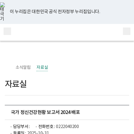
너
유
페
인
블
홈
비
튜
이
스
로
767px
브
스
타
그
이 누리집은 대한민국 공식 전자정부 누리집입니다.
이
북
그
하
램
보
전
통
건
체
합
복
메
검
지
부
뉴
색
국
립
정
신
소식알림
자료실
건
강
센
자료실
터
정
신
건
강
사
업
국가 정신건강현황 보고서 2024 배포
부
로
고
담당부서 :
전화번호 :
0222040200
등록일 :
2025-10-31