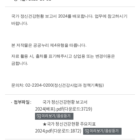
국가 정신건강현황 보고서 2024를 배포합니다.
업무에 참고하시기
바랍니다.
본 저작물은 공공누리 제4유형을 따릅니다.
자료 활용 시, 출처를 표기해주시고 상업용 또는 변경이용은
금합니다.
문의처: 02-2204-0200(정신건강사업과 정책기획팀)
파
파
첨부파일 :
국가 정신건강현황 보고서
일
일
2024(배포).pdf
(다운로드:3719)
뷰
뷰
미리보기/음성듣기
어
어
로
로
★국가 정신건강현황 주요지표
2024.pdf
(다운로드:1872)
미리보기/음성듣기