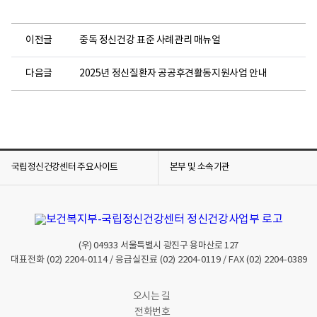
이전글
중독 정신건강 표준 사례관리 매뉴얼
다음글
2025년 정신질환자 공공후견활동지원사업 안내
국립정신건강센터 주요사이트
본부 및 소속기관
(우)
04933
서울특별시 광진구 용마산로 127
대표전화
(02) 2204-0114
/ 응급실진료
(02) 2204-0119
/ FAX
(02) 2204-0389
오시는 길
전화번호