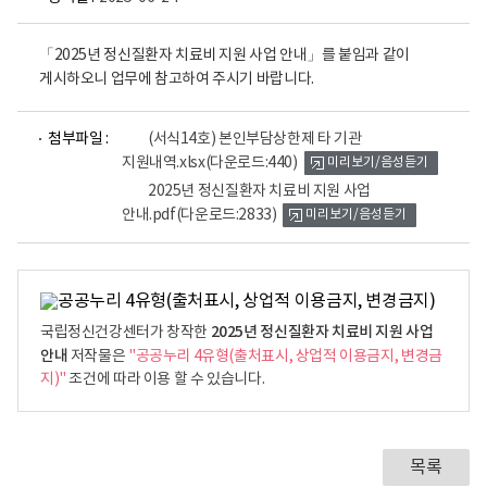
「2025년 정신질환자 치료비 지원 사업 안내」를 붙임과 같이
게시하오니 업무에 참고하여 주시기 바랍니다.
파
파
첨부파일 :
(서식14호) 본인부담상한제 타 기관
일
일
지원내역.xlsx
(다운로드:440)
미리보기/음성듣기
뷰
뷰
어
어
2025년 정신질환자 치료비 지원 사업
로
로
안내.pdf
(다운로드:2833)
미리보기/음성듣기
2025년 정신질환자 치료비 지원 사업
국립정신건강센터가 창작한
안내
저작물은
"공공누리 4유형(출처표시, 상업적 이용금지, 변경금
지)"
조건에 따라 이용 할 수 있습니다.
목록