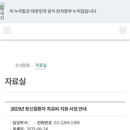
너
유
페
인
블
홈
비
튜
이
스
로
767px
브
스
타
그
이 누리집은 대한민국 공식 전자정부 누리집입니다.
이
북
그
하
램
보
전
통
건
체
합
복
메
검
지
부
뉴
색
국
립
정
신
소식알림
자료실
건
강
센
자료실
터
정
신
건
강
사
업
2025년 정신질환자 치료비 지원 사업 안내
부
로
고
담당부서 :
전화번호 :
02-2204-1459
등록일 :
2025-06-24