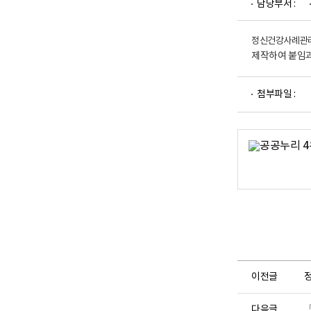
담당부서 :
업
부
로
고
정신건강사례관리시
제작하여 붙임과
파
첨부파일 :
일
뷰
어
로
이전글
다음글
「