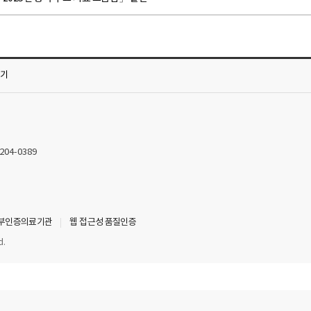
가기
2204-0389
부인증의료기관
웹 접근성 품질인증
d.