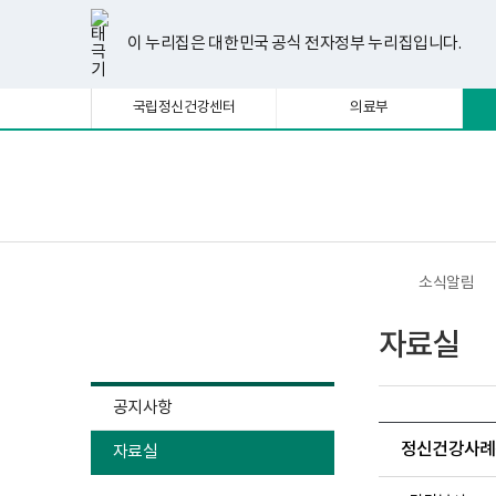
너
한
파
pdf
플
유
페
인
블
선
홈
비
글
워
뷰
래
튜
이
스
로
택
1180px
뷰
포
어
시
브
스
타
그
이 누리집은 대한민국 공식 전자정부 누리집입니다.
됨
이
어
인
프
뷰
북
그
상
프
트
로
어
램
로
뷰
그
프
국립정신건강센터
의료부
그
어
램
로
램
프
다
그
다
로
운
램
운
그
로
다
로
램
드
운
보
전
드
다
로
건
체
운
드
복
메
로
지
뉴
드
부
국
소식알림
립
정
소식알림
신
자료실
건
강
센
터
공지사항
정
신
정신건강사례관
자료실
건
강
사