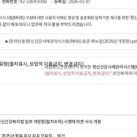
전화번호 :
02-2204-0350
등록일 :
2026-01-07
스템(MHIS) 구성에 대한 사용자 이해도 향상 및 표준화된 입력기준 제시를 위한 '
정신
 같이 배포하오니 업무에 적극 활용 부탁드리겠습니다.
★(온라인용)정신건강사례관리시스템(MHIS) 표준 매뉴얼(2026년 개정판).pd
정신건강사례관리시스템(MH
국립정신건강센터가 창작한
(출처표시, 상업적 이용금지, 변경금지)"
조건에 따라 이
정신건강복지법 일부 개정령(절차조력) 시행에 따른 서식 개정
2025년 중독 주요 지표 모음집」 발간