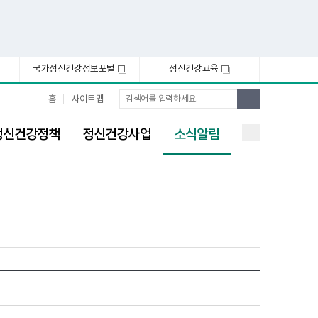
국가정신건강정보포털
정신건강교육
새
새
창
창
통
검
홈
사이트맵
합
색
검
선
색
정신건강정책
정신건강사업
소식알림
택
됨