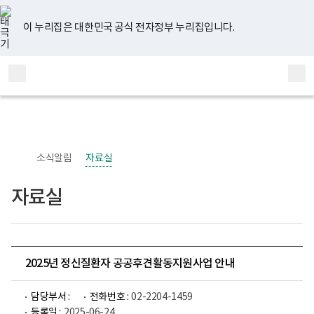
너
유
페
인
블
홈
비
튜
이
스
로
767px
브
스
타
그
이 누리집은 대한민국 공식 전자정부 누리집입니다.
이
북
그
하
램
보
전
통
건
체
합
복
메
검
지
부
뉴
색
국
립
정
신
소식알림
자료실
건
강
센
자료실
터
정
신
건
강
사
업
2025년 정신질환자 공공후견활동지원사업 안내
부
로
고
담당부서 :
전화번호 :
02-2204-1459
등록일 :
2025-06-24