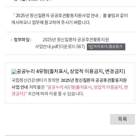
「2025년 정신질환자 공공후견활동지원사업 안내」를 붙임과 같이
게시하오니 업무에 참고하여 주시기 바랍니다.
파
첨부파일 :
2025년 정신질환자 공공후견활동지원
일
사업안내.pdf
(다운로드:567)
미리보기/음성듣기
뷰
어
로
2025년 정신질환자 공공후견활동지원
국립정신건강센터가 창작한
사업 안내
저작물은
"공공누리 4유형(출처표시, 상업적 이용금지, 변
경금지)"
조건에 따라 이용 할 수 있습니다.
목록