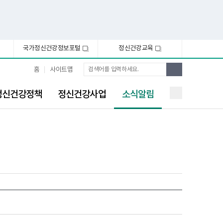
국가정신건강정보포털
정신건강교육
새
새
창
창
통
검
홈
사이트맵
합
색
검
선
색
정신건강정책
정신건강사업
소식알림
택
됨