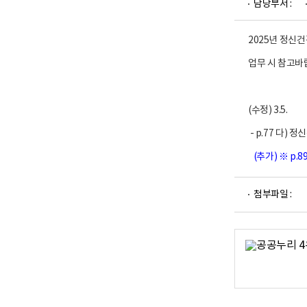
담당부서 :
업
부
로
고
2025년 정신
업무 시 참고바
(수정) 3.5.
- p.77 다) 
(추가)
※ p.
파
첨부파일 :
일
뷰
어
로