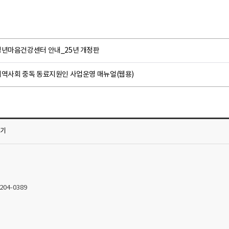
청년마음건강센터 안내_25년 개정판
지역사회 중독 동료지원인 사업운영 매뉴얼(웹용)
가기
2204-0389