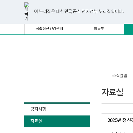
너
한
파
pdf
플
유
페
인
블
선
홈
비
글
워
뷰
래
튜
이
스
로
택
1180px
뷰
포
어
시
브
스
타
그
이 누리집은 대한민국 공식 전자정부 누리집입니다.
됨
이
어
인
프
뷰
북
그
상
프
트
로
어
램
로
뷰
그
프
국립정신건강센터
의료부
그
어
램
로
램
프
다
그
다
로
운
램
운
그
로
다
로
램
드
운
보
전
드
다
로
건
체
운
드
복
메
로
지
뉴
드
부
국
소식알림
립
정
소식알림
신
자료실
건
강
센
터
공지사항
정
신
2025년 정
자료실
건
강
사