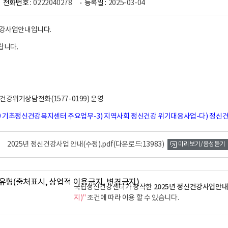
전화번호 :
0222040278
등록일 :
2025-03-04
건강사업안내입니다.
랍니다.
정신건강위기상담전화(1577-0199) 운영
89 기초정신건강복지센터 주요업무-3) 지역사회 정신건강 위기대응사업-다) 정신건강
2025년 정신건강사업 안내(수정).pdf
(다운로드:13983)
미리보기/음성듣기
2025년 정신건강사업안
국립정신건강센터가 창작한
지)"
조건에 따라 이용 할 수 있습니다.