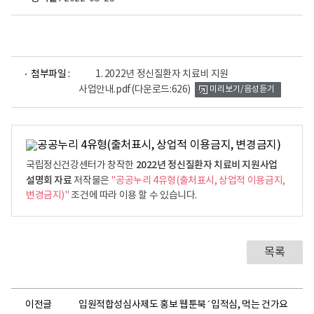
파
첨부파일 :
1. 2022년 정신질환자 치료비 지원
일
사업안내.pdf
(다운로드:626)
미리보기/음성듣기
뷰
어
로
2022년 정신질환자 치료비 지원사업
국립정신건강센터가 창작한
설명회 자료
저작물은
"공공누리 4유형(출처표시, 상업적 이용금지,
변경금지)"
조건에 따라 이용 할 수 있습니다.
목록
이전글
입원적합성심사제도 홍보 웹툰북 ´입적심, 먹는 건가요