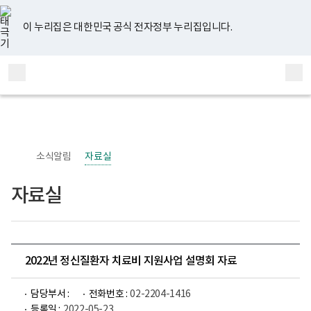
너
유
페
인
블
홈
비
튜
이
스
로
767px
브
스
타
그
이 누리집은 대한민국 공식 전자정부 누리집입니다.
이
북
그
하
램
보
전
통
건
체
합
복
메
검
지
부
뉴
색
국
립
정
신
소식알림
자료실
건
강
센
자료실
터
정
신
건
강
사
업
2022년 정신질환자 치료비 지원사업 설명회 자료
부
로
고
담당부서 :
전화번호 :
02-2204-1416
등록일 :
2022-05-23