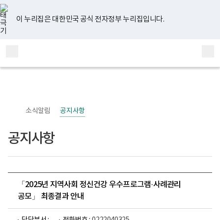
너
유
페
인
블
홈
비
튜
이
스
로
767px
브
스
타
그
이 누리집은 대한민국 공식 전자정부 누리집입니다.
이
북
그
하
램
보
전
통
건
체
합
복
메
검
지
부
뉴
색
국
립
정
신
소식알림
공지사항
건
강
센
공지사항
터
정
신
건
강
사
업
「2025년 지역사회 정신건강 우수프로그램·사례관리
부
공모」 최종결과 안내
로
고