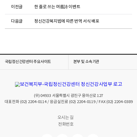
램
이전글
한 줄로 쓰는 여름詩 이벤트
사
례
다음글
정신건강복지법에 따른 번역 서식 배포
관
리
공
모
최
종
국립정신건강센터 주요사이트
본부 및 소속기관
결
과
프
로
그
(우)
04933
서울특별시 광진구 용마산로 127
램
대표전화
(02) 2204-0114
/ 응급실진료
(02) 2204-0119
/ FAX
(02) 2204-0389
부
분
오시는 길
(
전화번호
보
건