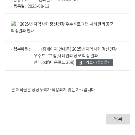
담당부서 :
전화번호 :
0222040325
등록일 :
2025-08-13
2
0
2
5
파
년
첨부파일 :
(홈페이지 안내문) 2025년 지역사회 정신건강
일
지
우수프로그램,사례관리 공모 최종 결과
뷰
역
안내.pdf
(다운로드:369)
미리보기/음성듣기
어
사
로
회
정
신
본 저작물은 공공누리가 적용되지 않는 자료입니다.
건
강
우
스
프
목록
로
그