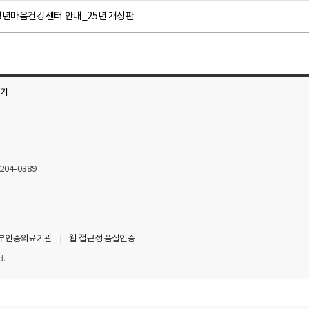
청년마음건강센터 안내_25년 개정판
가기
2204-0389
부인증의료기관
웹 접근성 품질인증
d.