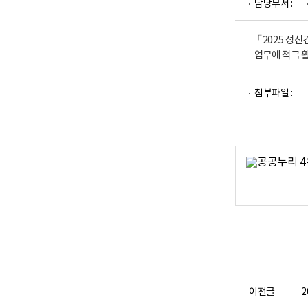
담당부서 :
업
부
로
고
「2025 정
업무에 적극 
파
첨부파일 :
일
뷰
어
로
이전글