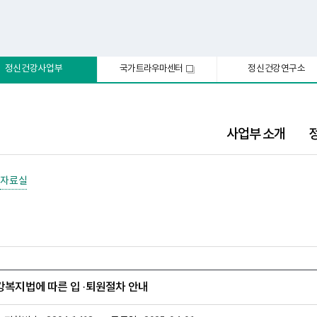
정신건강사업부
국가트라우마센터
정신건강연구소
새
창
사업부 소개
자료실
건강복지법에 따른 입 ·퇴원절차 안내