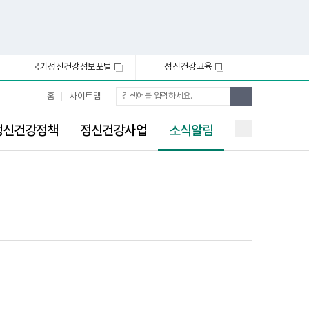
국가정신건강정보포털
정신건강교육
새
새
창
창
통
검
홈
사이트맵
합
색
검
선
색
정신건강정책
정신건강사업
소식알림
택
됨