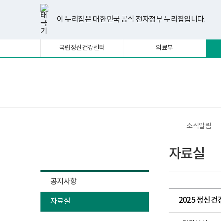
너
한
파
pdf
플
유
페
인
블
선
홈
비
글
워
뷰
래
튜
이
스
로
택
1180px
뷰
포
어
시
브
스
타
그
이 누리집은 대한민국 공식 전자정부 누리집입니다.
됨
이
어
인
프
뷰
북
그
상
프
트
로
어
램
로
뷰
그
프
국립정신건강센터
의료부
그
어
램
로
램
프
다
그
다
로
운
램
운
그
로
다
로
램
드
운
보
전
드
다
로
건
체
운
드
복
메
로
지
뉴
드
부
국
소식알림
립
정
소식알림
신
자료실
건
강
센
터
공지사항
정
신
2025 정신
자료실
건
강
사