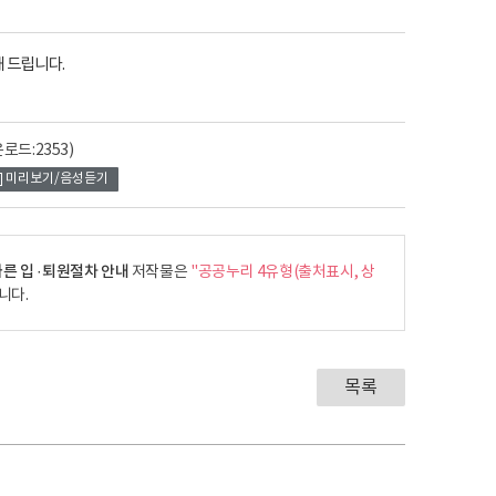
 드립니다.
로드:2353)
미리보기/음성듣기
른 입 ·퇴원절차 안내
저작물은
"공공누리 4유형(출처표시, 상
니다.
목록