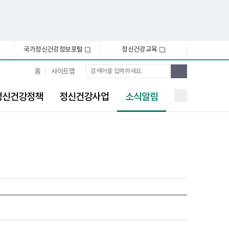
국가정신건강정보포털
정신건강교육
새
새
창
창
통
검
홈
사이트맵
합
색
검
선
색
정신건강정책
정신건강사업
소식알림
택
됨