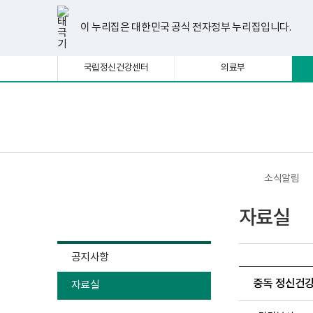
너
한
파
pdf
플
유
페
인
블
선
홈
비
글
워
뷰
래
튜
이
스
로
택
1180px
뷰
포
어
시
브
스
타
그
이 누리집은 대한민국 공식 전자정부 누리집입니다.
됨
이
어
인
프
뷰
북
그
상
프
트
로
어
램
로
뷰
그
프
국립정신건강센터
의료부
그
어
램
로
램
프
다
그
다
로
운
램
운
그
로
다
로
램
드
운
보
전
드
다
로
건
체
운
드
복
메
로
지
뉴
드
부
국
소식알림
립
정
소식알림
신
자료실
건
강
센
터
공지사항
정
신
중독 정신건강
자료실
건
강
사