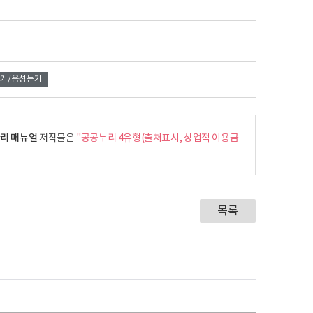
기/음성듣기
관리 매뉴얼
저작물은
"공공누리 4유형(출처표시, 상업적 이용금
목록