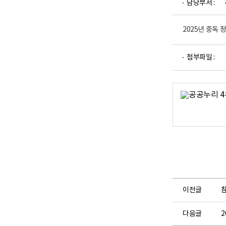
담당부서 :
업
부
로
고
2025년 중독
파
첨부파일 :
일
뷰
어
로
이전글
참
다음글
2