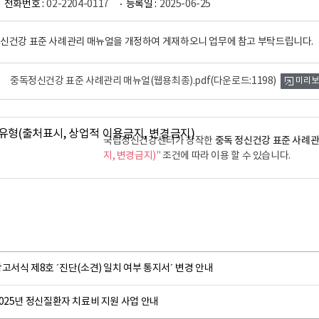
전화번호 :
02-2204-0117
등록일 :
2025-06-25
 정신건강 표준 사례관리 매뉴얼을 개정하여 게재하오니 업무에 참고 부탁드립니다.
중독정신건강 표준 사례관리 매뉴얼(웹용최종).pdf
(다운로드:1198)
미리보
중독 정신건강 표준 사례
국립정신건강센터가 창작한
지, 변경금지)"
조건에 따라 이용 할 수 있습니다.
고서식 제8호 ´진단(소견) 일치 여부 통지서´ 변경 안내
025년 정신질환자 치료비 지원 사업 안내