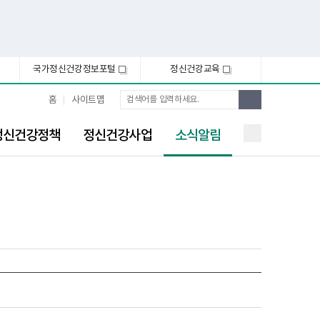
국가정신건강정보포털
정신건강교육
새
새
창
창
통
검
홈
사이트맵
합
색
검
선
색
정신건강정책
정신건강사업
소식알림
택
됨