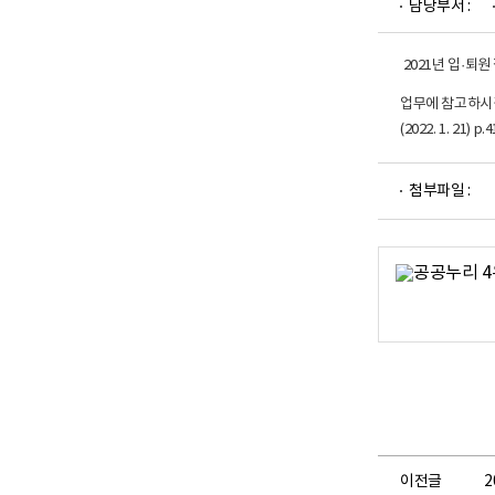
담당부서 :
업
부
로
고
2021년 입·퇴
업무에 참고하시
(2022. 1. 
파
첨부파일 :
일
뷰
어
로
이전글