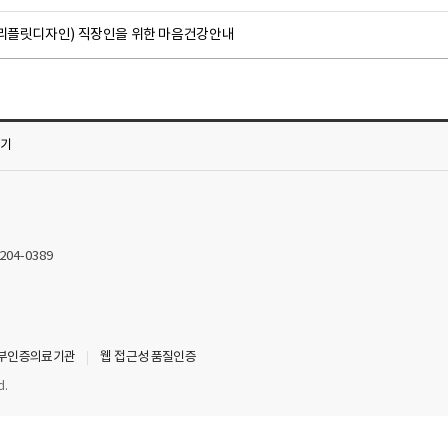
(리플릿디자인) 직장인을 위한 마음건강안내
가기
2204-0389
부인증의료기관
웹 접근성 품질인증
d.