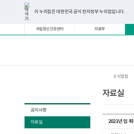
너
한
파
pdf
플
유
페
인
블
선
홈
비
글
워
뷰
래
튜
이
스
로
택
1180px
뷰
포
어
시
브
스
타
그
이 누리집은 대한민국 공식 전자정부 누리집입니다.
됨
이
어
인
프
뷰
북
그
상
프
트
로
어
램
로
뷰
그
프
국립정신건강센터
의료부
그
어
램
로
램
프
다
그
다
로
운
램
운
그
로
다
로
램
드
운
보
전
드
다
로
건
체
운
드
복
메
로
지
뉴
드
부
국
소식알림
립
정
소식알림
신
자료실
건
강
센
터
공지사항
정
신
2021년 입
자료실
건
강
사