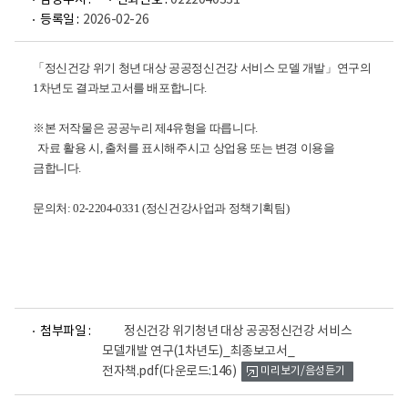
담당부서 :
전화번호 :
0222040331
등록일 :
2026-02-26
「정신건강 위기 청년 대상 공공정신건강 서비스 모델 개발」연구의
1차년도 결과보고서를 배포합니다.
※본 저작물은 공공누리 제4유형을 따릅니다.
자료 활용 시, 출처를 표시해주시고 상업용 또는 변경 이용을
금합니다.
문의처: 02-2204-0331 (정신건강사업과 정책기획팀)
파
첨부파일 :
정신건강 위기청년 대상 공공정신건강 서비스
일
모델개발 연구(1차년도)_최종보고서_
뷰
전자책.pdf
(다운로드:146)
미리보기/음성듣기
어
로