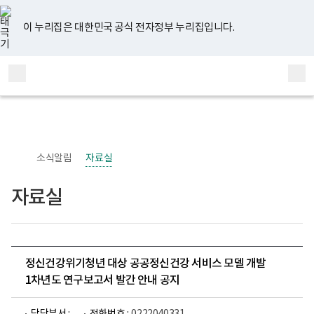
너
유
페
인
블
홈
비
튜
이
스
로
767px
브
스
타
그
이 누리집은 대한민국 공식 전자정부 누리집입니다.
이
북
그
하
램
보
전
통
건
체
합
복
메
검
지
부
뉴
색
국
립
정
신
소식알림
자료실
건
강
센
자료실
터
정
신
건
강
사
업
정신건강위기청년 대상 공공정신건강 서비스 모델 개발
부
1차년도 연구보고서 발간 안내 공지
로
고