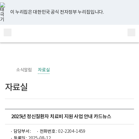
너
유
페
인
블
홈
비
튜
이
스
로
767px
브
스
타
그
이 누리집은 대한민국 공식 전자정부 누리집입니다.
이
북
그
하
램
보
전
통
건
체
합
복
메
검
지
부
뉴
색
국
립
정
신
소식알림
자료실
건
강
센
자료실
터
정
신
건
강
사
업
2025년 정신질환자 치료비 지원 사업 안내 카드뉴스
부
로
고
담당부서 :
전화번호 :
02-2204-1459
등록일 :
2025-08-12