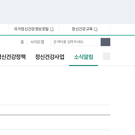
국가정신건강정보포털
정신건강교육
새
새
창
창
통
검
홈
사이트맵
합
색
검
선
색
정신건강정책
정신건강사업
소식알림
택
됨