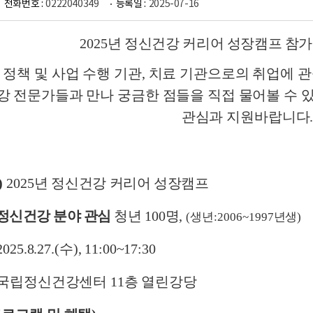
전화번호 :
0222040349
등록일 :
2025-07-16
2025
년 정신건강 커리어 성장캠프 참
정책 및 사업 수행 기관
,
치료 기관으로의 취업에 관
강 전문가들과 만나 궁금한 점들을 직접 물어볼 수 
관심과 지원바랍니다
)
2025
년 정신건강 커리어 성장캠프
정신건강 분야 관심
청년
100
명
,
(
생년
:2006~1997
년생
)
2025.8.27.(
수
), 11:00~17:30
국립정신건강센터
11
층 열린강당