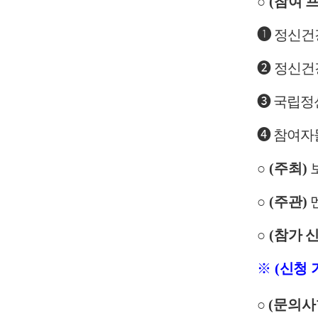
○
(
참여 
➊
정신건
➋
정신건
➌
국립정
➍
참여자
○
(
주최
)
○
(
주관
)
○
(
참가 신
※
(
신청 
○
(문의사