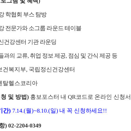
프로그램 및 혜택
)
강 학협회 부스 탐방
강 전문가와 소그룹 라운드 테이블
신건강센터 기관 라운딩
들과의 교류
,
취업 정보 제공
,
점심 및 간식 제공 등
보건복지부
,
국립정신건강센터
멘탈헬스코리아
청 및 방법
)
홍보포스터 내
QR
코드로 온라인 신청서
기간
)
7.14.(
월
)~8.10.(
일
)
내 꼭 신청하세요
!!
항
) 02-2204-0349