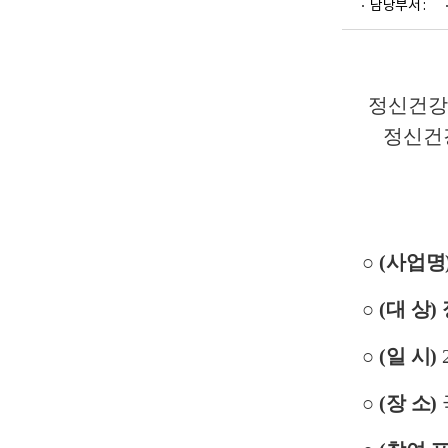
담당부서 :
업
부
로
고
정신건강 
정신건
○
(
사업명
○
(
대 상
)
○
(
일 시
)
○
(
장 소
)