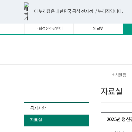
너
한
파
pdf
플
유
페
인
블
선
홈
비
글
워
뷰
래
튜
이
스
로
택
1180px
뷰
포
어
시
브
스
타
그
이 누리집은 대한민국 공식 전자정부 누리집입니다.
됨
이
어
인
프
뷰
북
그
상
프
트
로
어
램
로
뷰
그
프
국립정신건강센터
의료부
그
어
램
로
램
프
다
그
다
로
운
램
운
그
로
다
로
램
드
운
보
전
드
다
로
건
체
운
드
복
메
로
지
뉴
드
부
국
소식알림
립
정
소식알림
신
자료실
건
강
센
터
공지사항
정
신
2025년 정
자료실
건
강
사