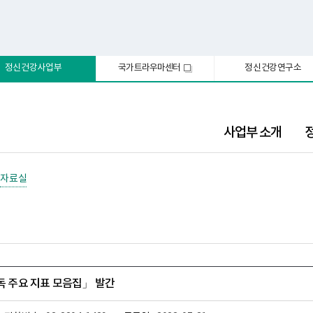
정신건강사업부
국가트라우마센터
정신건강연구소
새
창
사업부 소개
자료실
중독 주요 지표 모음집」 발간