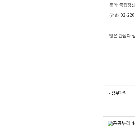
건
문의
:
국립정신
강
센
(
전화
: 02-22
터
(
선
많은 관심과 
터
장
곽
영
숙
)
는
국
파
첨부파일 :
가
일
뷰
중
어
독
로
정
신
건
강