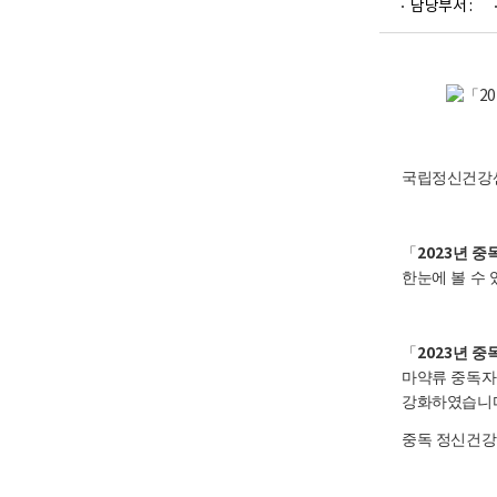
담당부서 :
업
부
로
2
고
0
2
3
년
중
국립정신건강
독
주
요
2023
「
년 중
지
한눈에 볼 수 
표
모
음
2023
「
년 중
집
마약류 중독자
강화하였습니
국
립
중독 정신건강
정
신