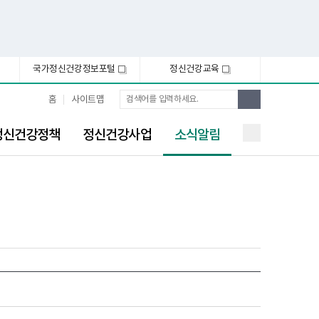
국가정신건강정보포털
정신건강교육
새
새
창
창
통
검
홈
사이트맵
합
색
검
선
색
정신건강정책
정신건강사업
소식알림
택
됨