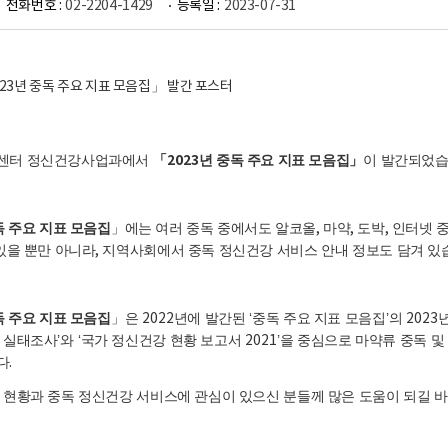
전화번호 :
02-2204-1429
등록일 :
2023-07-31
2023
센터 정신건강사업과에서
「
년 중독 주요 지표 모음집
」
이 발간되었
독 주요 지표 모음집
」
에는 여러 중독 중에서도 알코올
,
마약
,
도박
,
인터넷 중
있을 뿐만 아니라
,
지역사회에서 중독 정신건강 서비스 안내 정보도 담겨 있
독 주요 지표 모음집
」
은
2022
년에 발간된
‘
중독 주요 지표 모음집
’
의
2023
 실태조사
’
와
‘
국가 정신건강 현황 보고서
2021’
을 중심으로 마약류 중독 및
다
.
 현황과 중독 정신건강 서비스에 관심이 있으신 분들께 많은 도움이 되길 