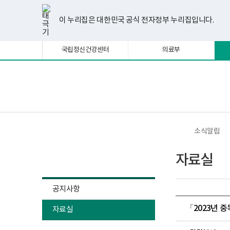
너
한
파
pdf
플
유
페
인
블
선
홈
비
글
워
뷰
래
튜
이
스
로
택
1180px
뷰
포
어
시
브
스
타
그
이 누리집은 대한민국 공식 전자정부 누리집입니다.
됨
이
어
인
프
뷰
북
그
상
프
트
로
어
램
로
뷰
그
프
국립정신건강센터
의료부
그
어
램
로
램
프
다
그
다
로
운
램
운
그
로
다
로
램
드
운
보
전
드
다
로
건
체
운
드
복
메
로
지
뉴
드
부
국
소식알림
립
정
소식알림
신
자료실
건
강
센
터
공지사항
정
신
「2023년 
자료실
건
강
사