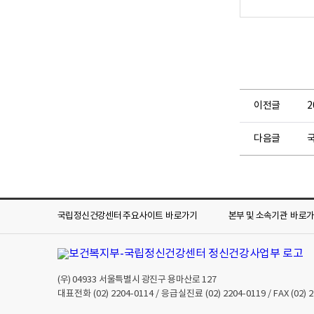
현
황
및
관
련
주
이전글
요
정
보
다음글
국
를
한
눈
에
볼
국립정신건강센터 주요사이트
바로가기
본부 및 소속기관
바로
수
있
도
록
(우)
04933
서울특별시 광진구 용마산로 127
2
대표전화
(02) 2204-0114
/ 응급실진료
(02) 2204-0119
/ FAX
(02) 
0