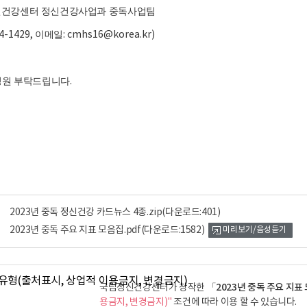
건강센터 정신건강사업과 중독사업팀
04-1429,
이메일
: cmhs16@korea.kr)
성원 부탁드립니다
.
2023년 중독 정신건강 카드뉴스 4종.zip
(다운로드:401)
2023년 중독 주요 지표 모음집.pdf
(다운로드:1582)
미리보기/음성듣기
「2023년 중독 주요 지표
국립정신건강센터가 창작한
용금지, 변경금지)"
조건에 따라 이용 할 수 있습니다.