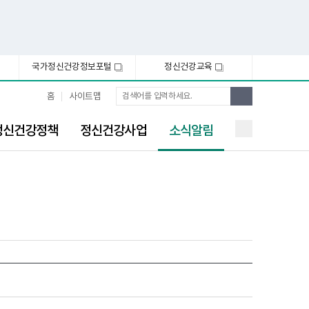
국가정신건강정보포털
정신건강교육
새
새
창
창
통
검
홈
사이트맵
합
색
검
선
색
정신건강정책
정신건강사업
소식알림
택
됨