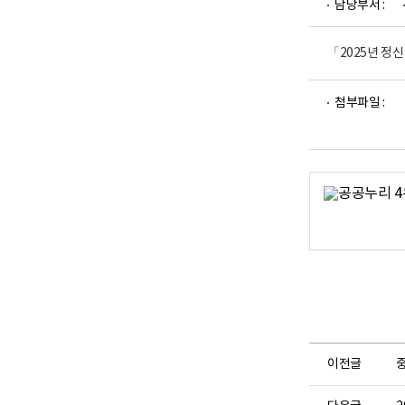
담당부서 :
업
부
로
고
「2025년 정
파
파
첨부파일 :
일
일
뷰
뷰
어
어
로
로
이전글