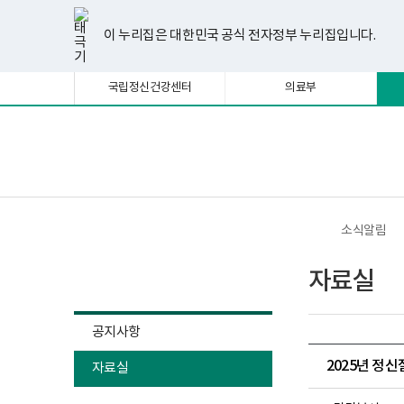
너
한
파
pdf
플
유
페
인
블
선
홈
비
글
워
뷰
래
튜
이
스
로
택
1180px
뷰
포
어
시
브
스
타
그
이 누리집은 대한민국 공식 전자정부 누리집입니다.
됨
이
어
인
프
뷰
북
그
상
프
트
로
어
램
로
뷰
그
프
국립정신건강센터
의료부
그
어
램
로
램
프
다
그
다
로
운
램
운
그
로
다
로
램
드
운
보
전
드
다
로
건
체
운
드
복
메
로
지
뉴
드
부
국
소식알림
립
정
소식알림
신
자료실
건
강
센
터
공지사항
정
신
2025년 정
자료실
건
강
사