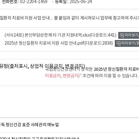
전화번호 :
02-2204-1459
등록일 :
2025-06-24
신질환자 치료비 지원 사업 안내」를 붙임과 같이 게시하오니 업무에 참고하여 주시
(서식14호) 본인부담상한제 타 기관 지원내역.xlsx
(다운로드:441)
미리보기
2025년 정신질환자 치료비 지원 사업 안내.pdf
(다운로드:2838)
미리보기/
2025년 정신질환자 치료비
국립정신건강센터가 창작한
이용금지, 변경금지)"
조건에 따라 이용 할 수 있습니다.
중독 정신건강 표준 사례관리 매뉴얼