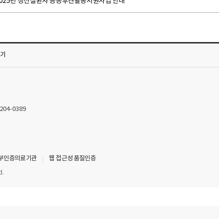
2025년 정신질환자 공공후견활동지원사업 안내
가기
2204-0389
부인증의료기관
웹 접근성 품질인증
d.