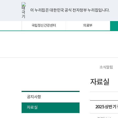
너
한
파
pdf
플
유
페
인
블
선
홈
비
글
워
뷰
래
튜
이
스
로
택
1180px
뷰
포
어
시
브
스
타
그
이 누리집은 대한민국 공식 전자정부 누리집입니다.
됨
이
어
인
프
뷰
북
그
상
프
트
로
어
램
로
뷰
그
프
국립정신건강센터
의료부
그
어
램
로
램
프
다
그
다
로
운
램
운
그
로
다
로
램
드
운
보
전
드
다
로
건
체
운
드
복
메
로
지
뉴
드
부
국
소식알림
립
정
소식알림
신
자료실
건
강
센
터
공지사항
정
신
2025 상반
자료실
건
강
사