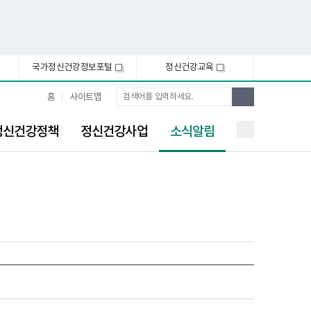
국가정신건강정보포털
정신건강교육
새
새
창
창
통
검
홈
사이트맵
합
색
검
선
색
정신건강정책
정신건강사업
소식알림
택
됨