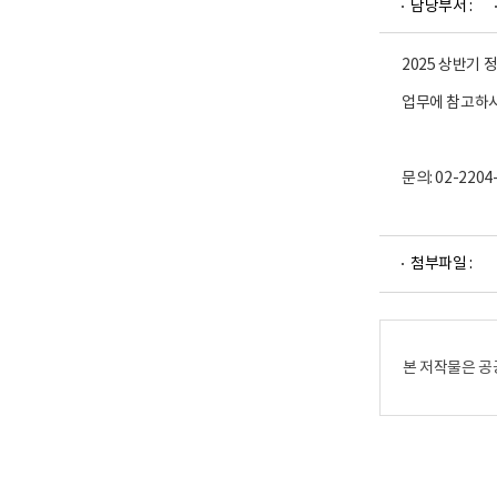
담당부서 :
업
부
로
고
2025 상반기
업무에 참고하
문의: 02-2204
파
첨부파일 :
일
뷰
어
로
본 저작물은 공