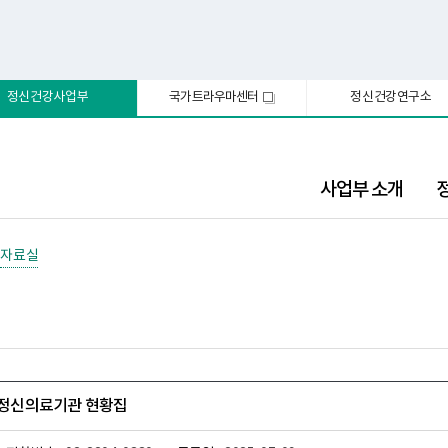
정신건강사업부
국가트라우마센터
정신건강연구소
새
창
사업부 소개
자료실
기 정신의료기관 현황집